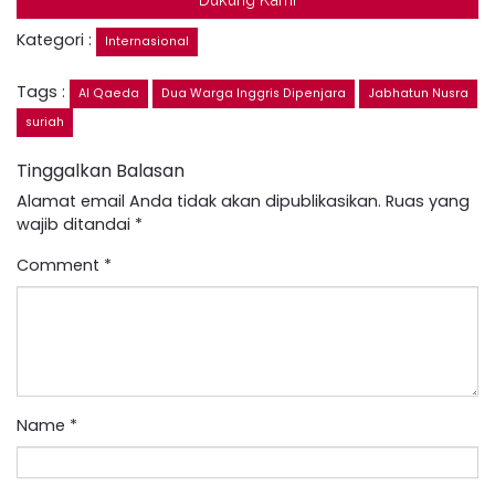
Kategori :
Internasional
Tags :
Al Qaeda
Dua Warga Inggris Dipenjara
Jabhatun Nusra
suriah
Tinggalkan Balasan
Alamat email Anda tidak akan dipublikasikan.
Ruas yang
wajib ditandai
*
Comment
*
Name
*