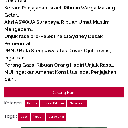
Deklarasi…
Kecam Penjajahan Israel, Ribuan Warga Malang
Gelar…
Aksi ASWAJA Surabaya, Ribuan Umat Muslim
Mengecam…
Unjuk rasa pro-Palestina di Sydney Desak
Pemerintah…
PBNU Bela Sungkawa atas Driver Ojol Tewas,
Ingatkan…
Perang Gaza, Ribuan Orang Hadiri Unjuk Rasa…
MUI Ingatkan Amanat Konstitusi soal Penjajahan
dan…
Dukung Kami
Kategori :
Berita
Berita Pilihan
Nasional
Tags :
dsks
israel
palestina