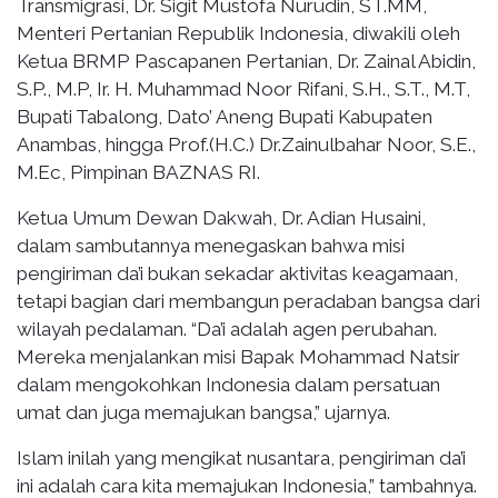
Transmigrasi, Dr. Sigit Mustofa Nurudin, ST.MM,
Menteri Pertanian Republik Indonesia, diwakili oleh
Ketua BRMP Pascapanen Pertanian, Dr. Zainal Abidin,
S.P., M.P, Ir. H. Muhammad Noor Rifani, S.H., S.T., M.T,
Bupati Tabalong, Dato’ Aneng Bupati Kabupaten
Anambas, hingga Prof.(H.C.) Dr.Zainulbahar Noor, S.E.,
M.Ec, Pimpinan BAZNAS RI.
Ketua Umum Dewan Dakwah, Dr. Adian Husaini,
dalam sambutannya menegaskan bahwa misi
pengiriman da’i bukan sekadar aktivitas keagamaan,
tetapi bagian dari membangun peradaban bangsa dari
wilayah pedalaman. “Da’i adalah agen perubahan.
Mereka menjalankan misi Bapak Mohammad Natsir
dalam mengokohkan Indonesia dalam persatuan
umat dan juga memajukan bangsa,” ujarnya.
Islam inilah yang mengikat nusantara, pengiriman da’i
ini adalah cara kita memajukan Indonesia,” tambahnya.