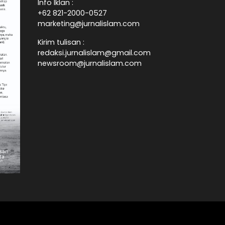
Info Iklan :
+62 821-2000-0527
marketing@jurnalislam.com
Kirim tulisan :
redaksi.jurnalislam@gmail.com
newsroom@jurnalislam.com