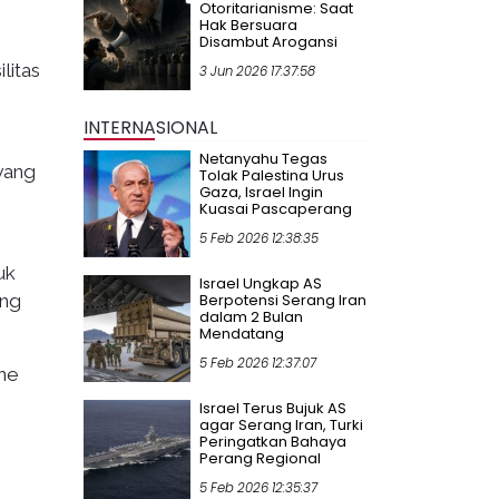
Otoritarianisme: Saat
Hak Bersuara
Disambut Arogansi
litas
3 Jun 2026 17:37:58
INTERNASIONAL
Netanyahu Tegas
yang
Tolak Palestina Urus
Gaza, Israel Ingin
Kuasai Pascaperang
5 Feb 2026 12:38:35
uk
Israel Ungkap AS
ang
Berpotensi Serang Iran
dalam 2 Bulan
Mendatang
5 Feb 2026 12:37:07
gne
Israel Terus Bujuk AS
agar Serang Iran, Turki
Peringatkan Bahaya
Perang Regional
5 Feb 2026 12:35:37