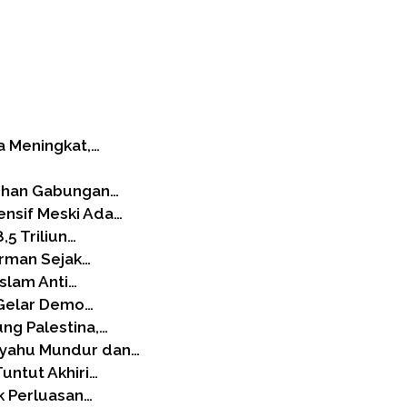
a Meningkat,…
tihan Gabungan…
ensif Meski Ada…
5 Triliun…
erman Sejak…
slam Anti…
 Gelar Demo…
ng Palestina,…
nyahu Mundur dan…
Tuntut Akhiri…
k Perluasan…