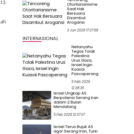
13.
Otoritarianisme:
Saat Hak
Bersuara
Disambut
lah
Arogansi
3 Jun 2026 17:37:58
INTERNASIONAL
Netanyahu
Tegas Tolak
Palestina
Urus Gaza,
Israel Ingin
Kuasai
Pascaperang
5 Feb 2026
12:38:35
Israel Ungkap AS
Berpotensi Serang Iran
dalam 2 Bulan
Mendatang
5 Feb 2026 12:37:07
Israel Terus Bujuk AS
agar Serang Iran, Turki