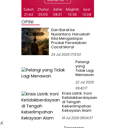
OPINI
Dari Barat ke
Nusantara: Haruskah
Kita Mengadopsi
Produk Peradaban
Cacat Moral
24 Jul 2026 17:13:53
Pelangi
yang
Tidak Lagi
Menawan
22 Jul 2026
09:40:17
Krisis Listrik: Ironi
Ketidakberdayaan
di Tengah
Keberlimpahan
Kekayaan Alam
14 Jul 2026 08:04:37
r,
Tercoreng