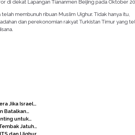
r di dekat Lapangan Tiananmen Beijing pada Oktober 20
 telah membunuh ribuan Muslim Uighur. Tidak hanya itu,
ibadahan dan perekonomian rakyat Turkistan Timur yang te
isana.
a Jika Israel…
n Batalkan…
nting untuk…
n Tembak Jatuh…
HTS dan Uighur…