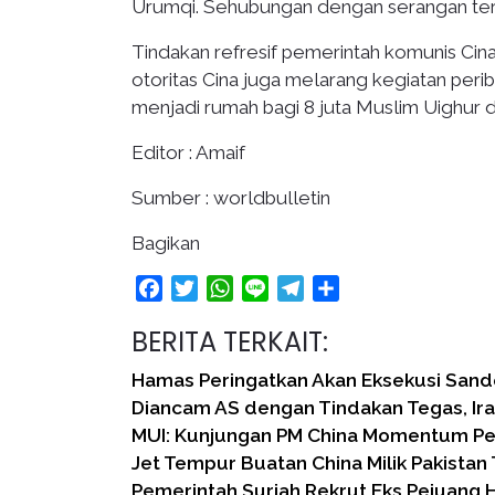
Urumqi. Sehubungan dengan serangan tero
Tindakan refresif pemerintah komunis Cina
otoritas Cina juga melarang kegiatan per
menjadi rumah bagi 8 juta Muslim Uighur d
Editor : Amaif
Sumber : worldbulletin
Bagikan
Facebook
Twitter
WhatsApp
Line
Telegram
Share
BERITA TERKAIT:
Hamas Peringatkan Akan Eksekusi Sander
Diancam AS dengan Tindakan Tegas, Ira
MUI: Kunjungan PM China Momentum Pe
Jet Tempur Buatan China Milik Pakista
Pemerintah Suriah Rekrut Eks Pejuang 