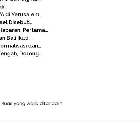
di…
A di Yerusalem…
rael Disebut…
laparan, Pertama…
n Bali Ikuti…
ormalisasi dan…
 Tengah, Dorong…
.
Ruas yang wajib ditandai
*