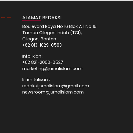
ALAMAT REDAKSI
Boulevard Raya No 16 Blok A 1 No 16
Taman Cilegon Indah (TCI),
Cilegon, Banten
+62 813-1029-0583
Info Iklan :
+62 821-2000-0527
marketing@jurnalislam.com
Kirim tulisan :
redaksi.jurnalislam@gmail.com
newsroom@jurnalislam.com