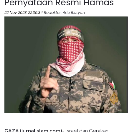
Pernyataan Resmi Hamas
22 Nov 2023 22:35:34
Redaktur
: Arie Ristyan
GAZA (jurnalislam.com)-
Israel dan Gerakan