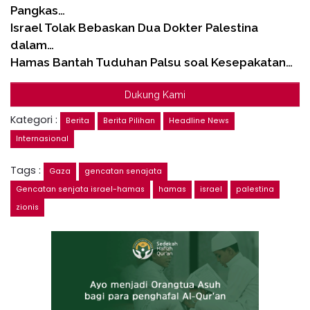
Pangkas…
Israel Tolak Bebaskan Dua Dokter Palestina
dalam…
Hamas Bantah Tuduhan Palsu soal Kesepakatan…
Dukung Kami
Kategori :
Berita
Berita Pilihan
Headline News
Internasional
Tags :
Gaza
gencatan senajata
Gencatan senjata israel-hamas
hamas
israel
palestina
zionis