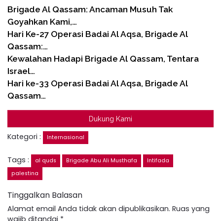
Brigade Al Qassam: Ancaman Musuh Tak
Goyahkan Kami,…
Hari Ke-27 Operasi Badai Al Aqsa, Brigade Al
Qassam:…
Kewalahan Hadapi Brigade Al Qassam, Tentara
Israel…
Hari ke-33 Operasi Badai Al Aqsa, Brigade Al
Qassam…
Dukung Kami
Kategori :
Internasional
Tags :
al quds
Brigade Abu Ali Musthafa
Intifada
palestina
Tinggalkan Balasan
Alamat email Anda tidak akan dipublikasikan.
Ruas yang
wajib ditandai
*