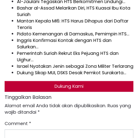
Al-Jaulani Tegaskan HTS Berkomitmen Lindungi…
Bashar al-Assad Melarikan Diri, HTS Kuasai Ibu Kota
Suriah
Mantan Kepala MI6: HTS Harus Dihapus dari Daftar
Teroris
Pidato Kemenangan di Damaskus, Pemimpin HTS…
Inggris Konfirmasi Kontak dengan HTS dan
Salurkan…
Pemerintah Suriah Rekrut Eks Pejuang HTS dan
Uighur…
Israel Nyatakan Jenin sebagai Zona Militer Terlarang
Dukung Sikap MUI, DSKS Desak Pemkot Surakarta…
Dukung Kami
Tinggalkan Balasan
Alamat email Anda tidak akan dipublikasikan.
Ruas yang
wajib ditandai
*
Comment
*