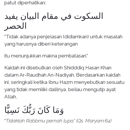
patut diperhatikan:
السكوت في مقام البيان يفيد
الحصر
“
Tidak adanya penjelasan (didiamkan) untuk masalah
yang harusnya diberi keterangan
itu menunjukkan makna pembatasan.”
Kaidah ini disebutkan oleh Shidddiq Hasan Khan
dalam Ar-Raudhah An-Nadiyah. Berdasarkan kaidah
ini, seringkali ketika Ibnu Hazm menyebutkan sesuatu
yang tidak memiliki dalilnya, beliau mengutip ayat
Allah,
وَمَا كَانَ رَبُّكَ نَسِيًّا
“
Tidaklah Rabbmu pernah lupa.” (Qs. Maryam:64)