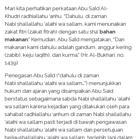
Mari kita perhatikan perkataan Abu Sa’id Al-
Khudri radhiallahu ‘anhu, “Dahulu, di zaman
Nabi shallallahu ‘alaihi wa sallam, kami menunaikan
zakat fitri (zakat fitrah) dengan satu sha’
bahan
makanan
.” Kemudian, Abu Sa’id mengatakan, “Dan
makanan kami dahulu adalah gandum, anggur kering
(zabib), keju (aqith), dan kurma.” (Hr. Al-Bukhari, no.
1439)
Penegasan Abu Sa’id (“dahulu di zaman
Nabi shallallahu ‘alaihi wa sallam…”) menunjukkan
hukum dan ajaran yang disampaikan Abu Said
berstatus sebagaimana sabda Nabi shallallahu ‘alaihi
wa sallam karena kejadian yang dilakukan oleh para
sahabat radhiallahu ‘anhum di zaman Nabi shallallahu
‘alaihi wa sallam pasti terjadi di bawah pengawasan
Nabi shallallahu ‘alaihi wa sallam dan persetujuan
beliaushallallahu ‘alaihi wa sallam, terlebih lagi dalam