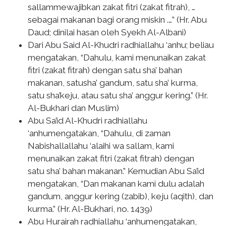
sallammewajibkan zakat fitri (zakat fitrah), …
sebagai makanan bagi orang miskin .…” (Hr. Abu
Daud; dinilai hasan oleh Syekh Al-Albani)
Dari Abu Said Al-Khudri radhiallahu ‘anhu; beliau
mengatakan, “Dahulu, kami menunaikan zakat
fitri (zakat fitrah) dengan satu sha’ bahan
makanan, satusha’ gandum, satu sha’ kurma,
satu sha’keju, atau satu sha’ anggur kering.” (Hr.
Al-Bukhari dan Muslim)
Abu Sa’id Al-Khudri radhiallahu
‘anhumengatakan, “Dahulu, di zaman
Nabishallallahu ‘alaihi wa sallam, kami
menunaikan zakat fitri (zakat fitrah) dengan
satu sha’ bahan makanan.” Kemudian Abu Sa’id
mengatakan, “Dan makanan kami dulu adalah
gandum, anggur kering (zabib), keju (aqith), dan
kurma.” (Hr. Al-Bukhari, no. 1439)
Abu Hurairah radhiallahu ‘anhumengatakan,