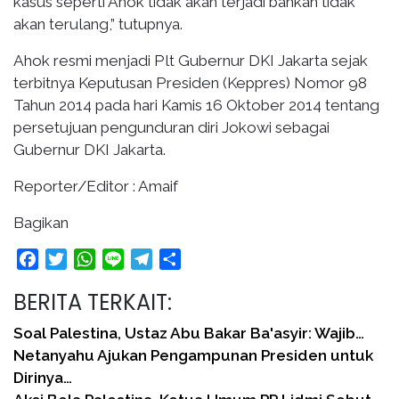
kasus seperti Ahok tidak akan terjadi bahkan tidak
akan terulang,” tutupnya.
Ahok resmi menjadi Plt Gubernur DKI Jakarta sejak
terbitnya Keputusan Presiden (Keppres) Nomor 98
Tahun 2014 pada hari Kamis 16 Oktober 2014 tentang
persetujuan pengunduran diri Jokowi sebagai
Gubernur DKI Jakarta.
Reporter/Editor : Amaif
Bagikan
Facebook
Twitter
WhatsApp
Line
Telegram
Share
BERITA TERKAIT:
Soal Palestina, Ustaz Abu Bakar Ba'asyir: Wajib…
Netanyahu Ajukan Pengampunan Presiden untuk
Dirinya…