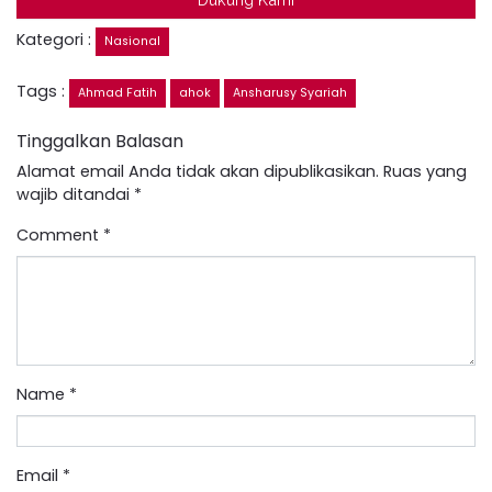
Kategori :
Nasional
Tags :
Ahmad Fatih
ahok
Ansharusy Syariah
Tinggalkan Balasan
Alamat email Anda tidak akan dipublikasikan.
Ruas yang
wajib ditandai
*
Comment
*
Name
*
Email
*