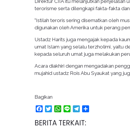
Direktur CIIA itu melanjutkan penjelasan
terorisme serta dilengkapi fakta-fakta da
"Istilah teroris sering disematkan oleh 
digunakan oleh Amerika untuk perang pemi
Ustadz Harits juga mengajak kepada kaum
umat Islam yang selalu terzholimi, yaitu 
kepada seluruh umat juga melakukan perub
Acara diakhiri dengan mengadakan penggal
mujahid ustadz Rois Abu Syaukat yang juga
Bagikan
Facebook
Twitter
WhatsApp
Line
Telegram
Share
BERITA TERKAIT: