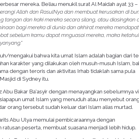
erbesar mereka. Beliau menukil surat Al Maidah ayat 33 –
rangi Allah dan RasulNya dan membuat kerusakan di bum
g tangan dan kaki mereka secara silang, atau diasingkan d
hinaan bagi mereka di dunia dan akhirat mereka mendapa
tobat sebelum kamu dapat mnguasai mereka, maka ketahui
anyang."
h/mengakui bahwa kita umat Islam adalah bagian dari ter
han karakter yang dilakukan oleh musuh-musuh Islam, b
ma dengan teroris dan aktivitas Irhab tidaklah sama pula
Masjid di Sydney itu.
tadz Abu Bakar Ba'asyir dengan menayangkan sebelumnya v
a siapapun umat Islam yang menuduh atau menyebut oran
dar orang tersebut sudah keluar dari Islam alias murtad.
 Harits Abu Ulya memulai pembicaraannya dengan
 ratusan peserta, membuat suasana menjadi lebih hidup.