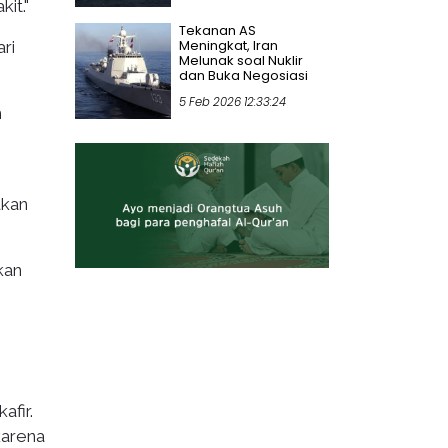
it."
Tekanan AS
Meningkat, Iran
ri
Melunak soal Nuklir
dan Buka Negosiasi
5 Feb 2026 12:33:24
h
ukan
kan
afir.
karena