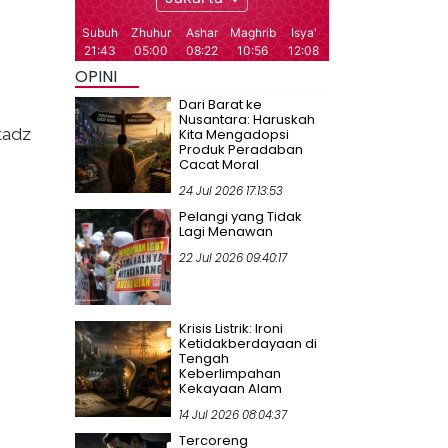
OPINI
Dari Barat ke
Nusantara: Haruskah
tadz
Kita Mengadopsi
Produk Peradaban
Cacat Moral
24 Jul 2026 17:13:53
Pelangi yang Tidak
Lagi Menawan
22 Jul 2026 09:40:17
Krisis Listrik: Ironi
Ketidakberdayaan di
Tengah
Keberlimpahan
Kekayaan Alam
14 Jul 2026 08:04:37
Tercoreng