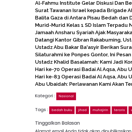
Al-Fahmu Institute Gelar Diskusi Dan 
Surat Tawanan Israel kepada Brigade A
Balita Gaza di Antara Pisau Bedah da
Murid-Murid Kelas 1 SD Islam Terpadu 
Jamaah Ansharu Syariah Ajak Masyarakat
Datangi Kantor Gibran Rakabuming, Us
Ustadz Abu Bakar Ba'asyir Berikan Sura
Silaturahmi ke Ponpes Gontor, Ini Pesa
Ustadz Khalid Basalamah: Kami Jadi Ko
Hari ke-70 Operasi Badai Al Aqsa, Abu 
Hari ke-83 Operasi Badai Al Aqsa, Abu 
Abu Ubaidah: Perlawanan Kami Akan Ter
Kategori :
Nasional
Tags :
bedah buku
jihad
muhajirin
teroris
Tinggalkan Balasan
Alamat email Anda tidak akan dipublikasikan