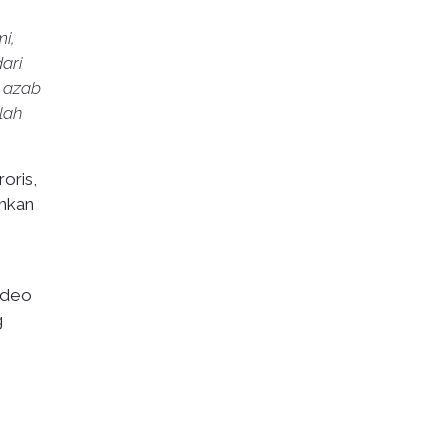
i,
ari
t azab
lah
oris,
ahkan
ideo
g