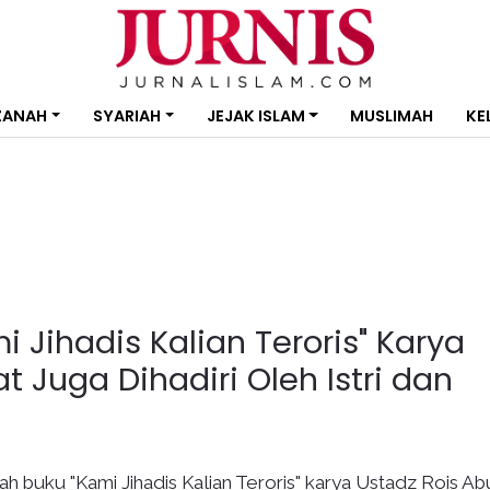
ZANAH
SYARIAH
JEJAK ISLAM
MUSLIMAH
KE
 Jihadis Kalian Teroris" Karya
 Juga Dihadiri Oleh Istri dan
h buku "Kami Jihadis Kalian Teroris" karya Ustadz Rois Ab