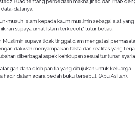
 ustadz Fuad tentang perbedaan makna jihad dan irhab den
n data-datanya.
musuh-musuh Islam kepada kaum muslimin sebagai alat yang
kiran supaya umat Islam terkecoh," tutur beliau
 Muslimin supaya tidak tinggal diam mengatasi permasal
dengan dakwah menyampaikan fakta dan realitas yang terja
ahan diberbagai aspek kehidupan sesuai tuntunan syaria
angan dana oleh panitia yang ditujukan untuk keluarga
 hadir dalam acara bedah buku tersebut. (Abu Asiilah).