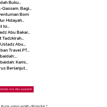
Bedah Buku…
l-Qassam, Bagi…
n Dentuman Bom
Nur Hidayah…
 Isi…
tadz Abu Bakar…
t Tadzkirah…
n Ustadz Abu…
rban Travel PT…
Ubaidah:…
Ubaidah: Kami…
us Berlanjut…
ustadz rois abu syaukat
.
Ruas yang wajib ditandai
*