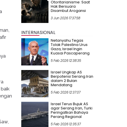
Otoritarianisme: Saat
Hak Bersuara
Disambut Arogansi
a
3 Jun 2026 17:37:58
iman,
INTERNASIONAL
fir
Netanyahu Tegas
Tolak Palestina Urus
Gaza, Israel Ingin
Kuasai Pascaperang
nya
5 Feb 2026 12:38:35
Israel Ungkap AS
Berpotensi Serang Iran
dalam 2 Bulan
ra
Mendatang
 baik
5 Feb 2026 12:37:07
dengan
Israel Terus Bujuk AS
agar Serang Iran, Turki
Peringatkan Bahaya
Perang Regional
Saw,
5 Feb 2026 12:35:37