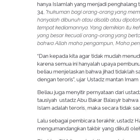
hanya Islamlah yang menjadi penghalang t
34,
"hukuman bagi orang-orang yang meme
hanyalah dibunuh atau disalib atau dipoton
tempat kediamannya. Yang demikian itu ke
yang besar kecuali orang-orang yang ber
bahwa Allah maha pengampun, Maha peny
“Dan kepada kita agar tidak mudah menudu
karena semua ini hanyalah upaya pembunu
beliau menjelaskan bahwa jihad tidaklah sa
dengan teroris", ujar Ustadz mantan Imam 
Beliau juga menyitir pernyataan dari us
tausiyah ustadz Abu Bakar Ba’asyir bahw
Islam adalah teroris, maka secara tidak sa
Lalu sebagai pembicara terakhir, ustadz
mengumandangkan takbir yang diikuti oleh