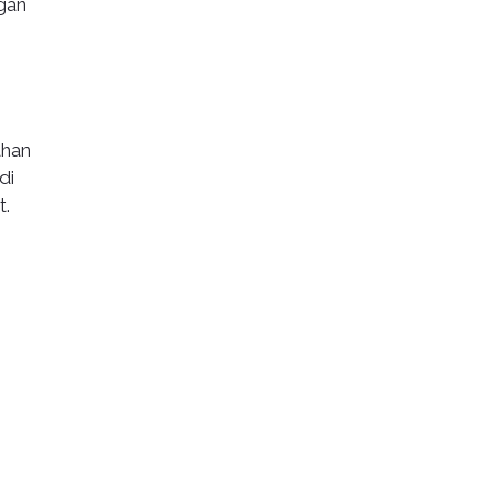
gan
ahan
di
t.