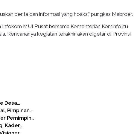
ruskan berita dan informasi yang hoaks,” pungkas Mabroer.
kan Infokom MUI Pusat bersama Kementerian Kominfo itu
sia. Rencananya kegiatan terakhir akan digelar di Provinsi
ke Desa…
al, Pimpinan…
der Pemimpin…
gi Kader…
Visioner,…