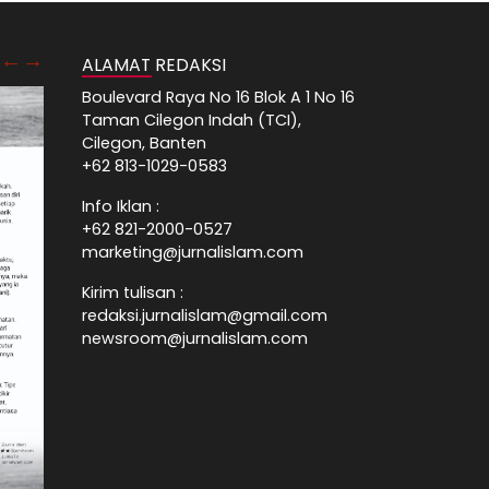
ALAMAT REDAKSI
Boulevard Raya No 16 Blok A 1 No 16
Taman Cilegon Indah (TCI),
Cilegon, Banten
+62 813-1029-0583
Info Iklan :
+62 821-2000-0527
marketing@jurnalislam.com
Kirim tulisan :
redaksi.jurnalislam@gmail.com
newsroom@jurnalislam.com