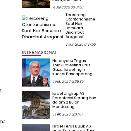
14 Jul 2026 08:04:37
Tercoreng
Otoritarianisme:
Saat Hak
Bersuara
Disambut
Arogansi
3 Jun 2026 17:37:58
INTERNASIONAL
Netanyahu Tegas
Tolak Palestina Urus
Gaza, Israel Ingin
Kuasai Pascaperang
5 Feb 2026 12:38:35
m
Israel Ungkap AS
Berpotensi Serang Iran
dalam 2 Bulan
Mendatang
5 Feb 2026 12:37:07
ama
Israel Terus Bujuk AS
agar Serang Iran, Turki