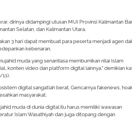
r, dirinya didampingi utusan MUI Provinsi Kalimantan Bar
mantan Selatan, dan Kalimantan Utara.
nakan 3 hari dapat membuat para peserta menjadi agen d
ngedepankan kebenaran.
 mujahid muda yang senantiasa membumikan nilai Islam
ial, konten video dan platform digital lainnya,” demikian ka
11).
istem digital sangatlah berat. Gencarnya fakenews, hoak
resahkan masyarakat.
hid muda di dunia digital itu harus memiliki wawasan
iteratur Islam Wasathiyah dan juga ditopang dengan