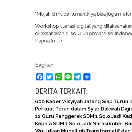
“Mujahid muda itu nantinya bisa juga melu
Workshop literasi digital yang dilaksana
dilaksanakan di seluruh provinsi se Indone
Papua.(mui)
Bagikan
Facebook
Twitter
WhatsApp
Line
Telegram
Share
BERITA TERKAIT:
600 Kader ‘Aisyiyah Jateng Siap Turun 
Perkuat Peran dalam Syiar Dakwah Digit
12 Guru Penggerak SDM 1 Solo Jadi Ka
Kepala SDM 1 Solo Jadi Narasumber Ba
Wujudkan Muballigh Transformatif dan 