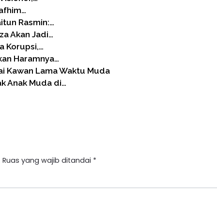
Tafhim…
itun Rasmin:…
za Akan Jadi…
a Korupsi,…
ikan Haramnya…
ai Kawan Lama Waktu Muda
ak Anak Muda di…
.
Ruas yang wajib ditandai
*