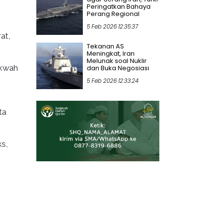
Peringatkan Bahaya
Perang Regional
5 Feb 2026 12:35:37
at,
Tekanan AS
Meningkat, Iran
Melunak soal Nuklir
akwah
dan Buka Negosiasi
5 Feb 2026 12:33:24
ta
s,