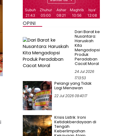
OPINI
Dari Barat ke
Nusantara:
Haruskah
Kita
Mengadopsi
Produk
Peradaban
Cacat Moral
24 Jul 2026
17:13:53
Pelangi yang Tidak
Lagi Menawan
22 Jul 2026 09:40:17
Krisis Listrik: Ironi
i
Ketidakberdayaan di
Tengah
Keberlimpahan
Kekayaan Alam