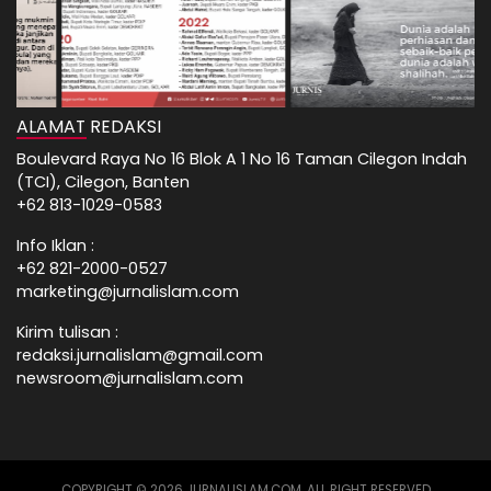
ALAMAT REDAKSI
Boulevard Raya No 16 Blok A 1 No 16 Taman Cilegon Indah
(TCI), Cilegon, Banten
+62 813-1029-0583
Info Iklan :
+62 821-2000-0527
marketing@jurnalislam.com
Kirim tulisan :
redaksi.jurnalislam@gmail.com
newsroom@jurnalislam.com
COPYRIGHT © 2026 JURNALISLAM.COM, ALL RIGHT RESERVED