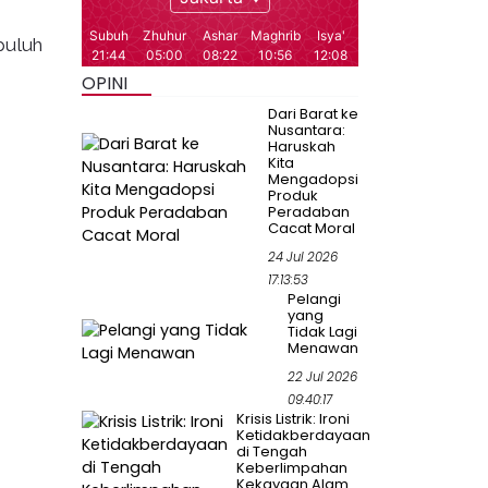
puluh
OPINI
Dari Barat ke
Nusantara:
Haruskah
Kita
Mengadopsi
Produk
Peradaban
Cacat Moral
24 Jul 2026
17:13:53
Pelangi
yang
Tidak Lagi
Menawan
22 Jul 2026
09:40:17
Krisis Listrik: Ironi
Ketidakberdayaan
di Tengah
Keberlimpahan
Kekayaan Alam