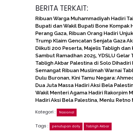
BERITA TERKAIT:
Ribuan Warga Muhammadiyah Hadiri Tab
Bupati dan Wakil Bupati Bone Kompak H
Perang Gaza, Ribuan Orang Hadiri Unju
Trump Klaim Gencatan Senjata Gaza Ak
Diikuti 200 Peserta, Majelis Tabligh dan
Sambut Ramadhan 2025, YDSLU Gelar T
Tabligh Akbar Palestina di Solo Dihadiri
Semangat Ribuan Muslimah Warnai Tabl
Dulu Buronan, Kini Tamu Negara: Ahme
Dua Juta Massa Hadiri Aksi Bela Palesti
Wakil Menteri Agama Hadiri Rakorpim M
Hadiri Aksi Bela Palestina, Menlu Retno
Kategori :
Nasional
Tags :
penutupan dolly
Tabligh Akbar