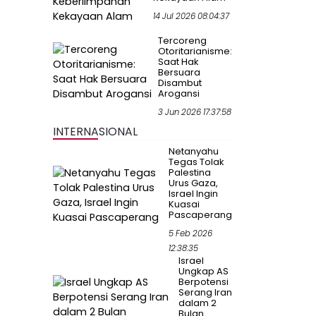
14 Jul 2026 08:04:37
Tercoreng
Otoritarianisme:
Saat Hak
Bersuara
Disambut
Arogansi
3 Jun 2026 17:37:58
INTERNASIONAL
Netanyahu
Tegas Tolak
Palestina
Urus Gaza,
Israel Ingin
Kuasai
Pascaperang
5 Feb 2026
12:38:35
Israel
Ungkap AS
Berpotensi
Serang Iran
dalam 2
Bulan