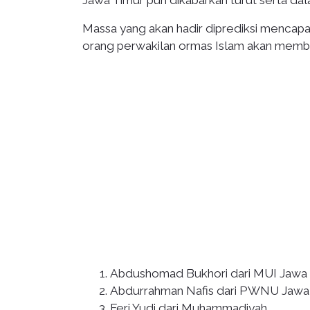
Jawa Timur pun dikabarkan turut serta dala
Massa yang akan hadir diprediksi mencapa
orang perwakilan ormas Islam akan member
Abdushomad Bukhori dari MUI Jawa
Abdurrahman Nafis dari PWNU Jawa
Feri Yudi dari Muhammadiyah