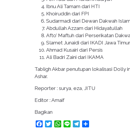
Ibnu Ali Tamam dari HTI
Khoiruddin dari FPI
Sudarmadi dari Dewan Dakwah Islam
Abdullah Azzam dari Hidayatullah
Afto’ Maftuh dari Perserikatan Dakw
Slamet Junaidi dari IKADI Jawa Timu
Ahmad Kusairi dari Persis
Ali Badri Zaini dari IKAMA
Tabligh Akbar penutupan lokalisasi Dolly 
Ashar.
Reporter : surya, eza, JITU
Editor : Amaif
Bagikan
Facebook
Twitter
WhatsApp
Line
Telegram
Share