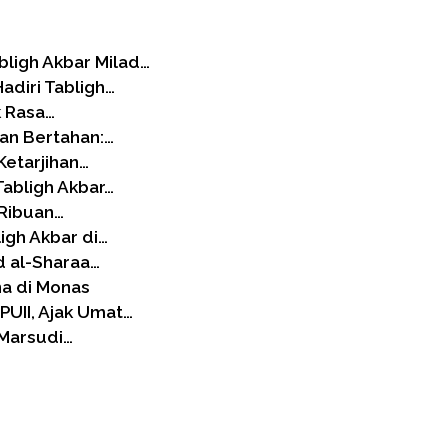
ligh Akbar Milad…
adiri Tabligh…
k Rasa…
an Bertahan:…
 Ketarjihan…
abligh Akbar…
 Ribuan…
igh Akbar di…
d al-Sharaa…
na di Monas
PUII, Ajak Umat…
 Marsudi…