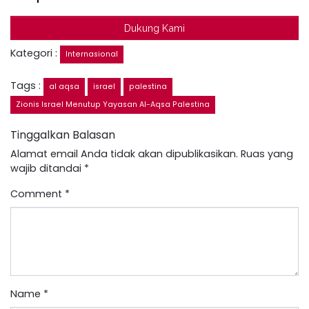
Dukung Kami
Kategori :
Internasional
Tags :
al aqsa
israel
palestina
Zionis Israel Menutup Yayasan Al-Aqsa Palestina
Tinggalkan Balasan
Alamat email Anda tidak akan dipublikasikan.
Ruas yang
wajib ditandai
*
Comment
*
Name
*