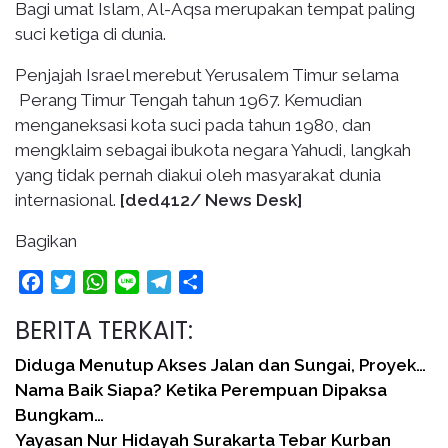
Bagi umat Islam, Al-Aqsa merupakan tempat paling
suci ketiga di dunia.
Penjajah Israel merebut Yerusalem Timur selama
Perang Timur Tengah tahun 1967. Kemudian
menganeksasi kota suci pada tahun 1980, dan
mengklaim sebagai ibukota negara Yahudi, langkah
yang tidak pernah diakui oleh masyarakat dunia
internasional.
[ded412/
News Desk
]
Bagikan
Facebook
Twitter
WhatsApp
Line
Telegram
Share
BERITA TERKAIT:
Diduga Menutup Akses Jalan dan Sungai, Proyek…
Nama Baik Siapa? Ketika Perempuan Dipaksa
Bungkam…
Yayasan Nur Hidayah Surakarta Tebar Kurban