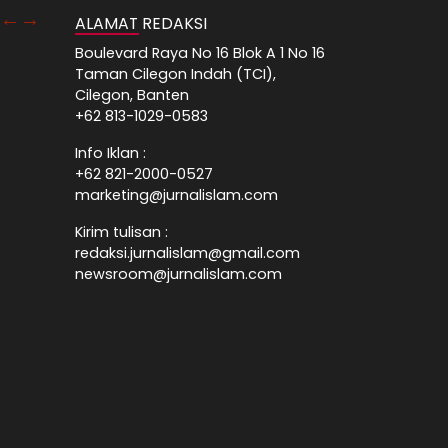
ALAMAT REDAKSI
Boulevard Raya No 16 Blok A 1 No 16
Taman Cilegon Indah (TCI),
Cilegon, Banten
+62 813-1029-0583
Info Iklan :
+62 821-2000-0527
marketing@jurnalislam.com
Kirim tulisan :
redaksi.jurnalislam@gmail.com
newsroom@jurnalislam.com