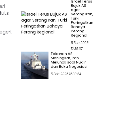
Israel Terus
Bujuk AS
ari
agar
ulis
Serang Iran,
Turki
Peringatkan
Bahaya
Perang
egeri.
Regional
5 Feb 2026
12:35:37
Tekanan AS
Meningkat, Iran
Melunak soal Nuklir
dan Buka Negosiasi
5 Feb 2026 12:33:24