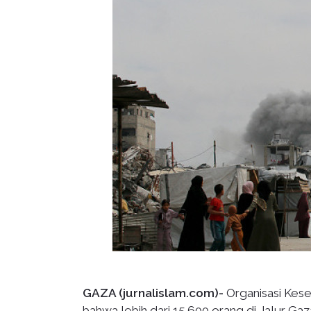
GAZA (jurnalislam.com)-
Organisasi Kes
bahwa lebih dari 15.600 orang di Jalur G