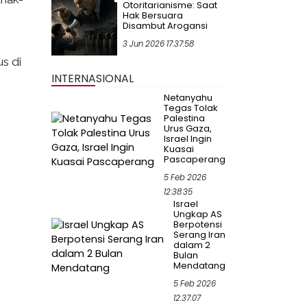
Otoritarianisme: Saat
Hak Bersuara
Disambut Arogansi
3 Jun 2026 17:37:58
s di
INTERNASIONAL
Netanyahu
Tegas Tolak
Palestina
Urus Gaza,
Israel Ingin
Kuasai
Pascaperang
5 Feb 2026
12:38:35
Israel
Ungkap AS
Berpotensi
Serang Iran
dalam 2
Bulan
Mendatang
5 Feb 2026
12:37:07