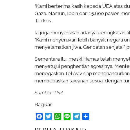
“Kami berterima kasih kepada UEA atas duk
Gaza. Namun, lebih dari 15.600 pasien me
Tedros.
Ia juga menyerukan adanya peningkatan aks
“Kami menyerukan lebih banyak negara u
menyelamatkan jiwa. Gencatan senjata!” 
Sementara itu, meski Hamas telah menyetu
menyetujui penghentian agresinya. Menteri
menegaskan Tel Aviv siap menghancurkan 
membebaskan tawanan sesuai dengan tuntu
Sumber: TNA
Bagikan
Facebook
Twitter
WhatsApp
Line
Telegram
Share