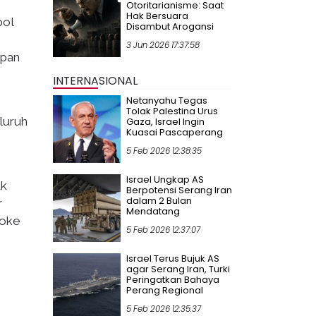
Otoritarianisme: Saat
Hak Bersuara
pol
Disambut Arogansi
3 Jun 2026 17:37:58
upan
INTERNASIONAL
Netanyahu Tegas
Tolak Palestina Urus
luruh
Gaza, Israel Ingin
Kuasai Pascaperang
5 Feb 2026 12:38:35
Israel Ungkap AS
ak
Berpotensi Serang Iran
dalam 2 Bulan
r
Mendatang
aoke
5 Feb 2026 12:37:07
Israel Terus Bujuk AS
agar Serang Iran, Turki
Peringatkan Bahaya
Perang Regional
5 Feb 2026 12:35:37