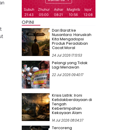
an
OPINI
t
Dari Barat ke
Nusantara: Haruskah
ut
Kita Mengadopsi
Produk Peradaban
Cacat Moral
24 Jul 2026 17:13:53
Pelangi yang Tidak
Lagi Menawan
22 Jul 2026 09:40:17
Krisis Listrik: Ironi
Ketidakberdayaan di
Tengah
Keberlimpahan
Kekayaan Alam
14 Jul 2026 08:04:37
Tercoreng