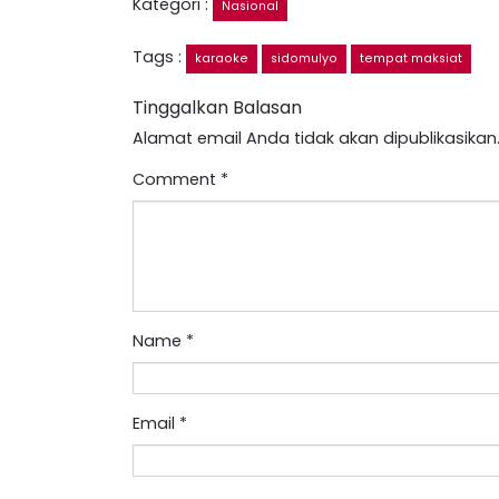
Kategori :
Nasional
Tags :
karaoke
sidomulyo
tempat maksiat
Tinggalkan Balasan
Alamat email Anda tidak akan dipublikasikan
Comment
*
Name
*
Email
*