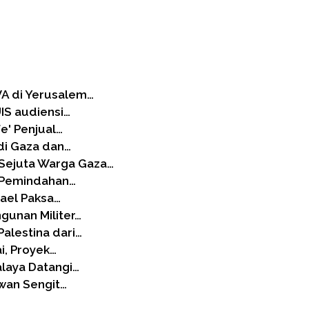
A di Yerusalem…
UIS audiensi…
e' Penjual…
di Gaza dan…
Sejuta Warga Gaza…
k Pemindahan…
rael Paksa…
gunan Militer…
alestina dari…
i, Proyek…
alaya Datangi…
awan Sengit…