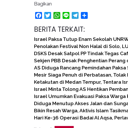
Bagikan
Facebook
Twitter
WhatsApp
Line
Telegram
Share
BERITA TERKAIT:
Israel Paksa Tutup Enam Sekolah UNRW
Penolakan Festival Non Halal di Solo, L
DSKS Desak Satpol PP Tindak Tegas Caf
Sekjen PBB Desak Penghentian Perang 
AS Diduga Rancang Pemindahan Paksa 
Mesir Siaga Penuh di Perbatasan, Tola
Ketakutan di Medan Tempur, Tentara Is
Israel Minta Tolong AS Hentikan Pemban
Israel Umumkan Evakuasi Paksa Warga P
Diduga Menutup Akses Jalan dan Sunga
Bikin Resah Warga, Aktivis Islam Tasikm
Hari Ke-36 Operasi Badai Al Aqsa, Perl