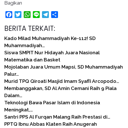
Bagikan
Facebook
Twitter
WhatsApp
Line
Telegram
Share
BERITA TERKAIT:
Kado Milad Muhammadiyah Ke-112! SD
Muhammadiyah…
Siswa SMPIT Nur Hidayah Juara Nasional
Matematika dan Basket
Mojolaban Juara Umum Mapsi, SD Muhammadiyah
Palur…
Murid TPQ Qiroati Masjid Imam Syafi’i Arcopodo…
Membanggakan, SD Al Amin Cemani Raih 9 Piala
Dalam…
Teknologi Bawa Pasar Islam di Indonesia
Meningkat,…
Santri PPS Al Furqan Malang Raih Prestasi di…
PPTQ Ibnu Abbas Klaten Raih Anugerah