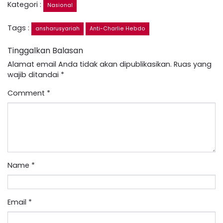
Kategori :
Nasional
Tags :
ansharusyariah
Anti-Charlie Hebdo
Tinggalkan Balasan
Alamat email Anda tidak akan dipublikasikan.
Ruas yang
wajib ditandai
*
Comment
*
Name
*
Email
*