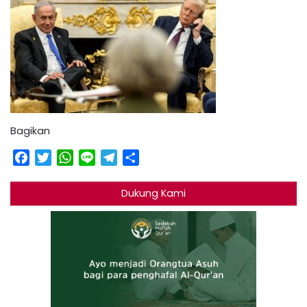
Bagikan
Facebook
Twitter
WhatsApp
Line
Telegram
Share
Dukung Kami