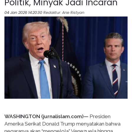
Politik, Minyak Jadi Incaran
04 Jan 2026 14:20:30
Redaktur
: Arie Ristyan
WASHINGTON (jurnalislam.com)—
Presiden
Amerika Serikat Donald Trump menyatakan bahwa
negaranya akan “mengelola” Venezuela hingga