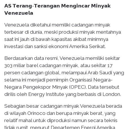
𝗔𝗦 𝗧𝗲𝗿𝗮𝗻𝗴-𝗧𝗲𝗿𝗮𝗻𝗴𝗮𝗻 𝗠𝗲𝗻𝗴𝗶𝗻𝗰𝗮𝗿 𝗠𝗶𝗻𝘆𝗮𝗸
𝗩𝗲𝗻𝗲𝘇𝘂𝗲𝗹𝗮
Venezuela diketahui memiliki cadangan minyak
terbesar di dunia, meski produksi minyak mentahnya
saat ini jauh di bawah kapasitas akibat minimnya
investasi dan sanksi ekonomi Amerika Serikat.
Berdasarkan data resmi, Venezuela memiliki sekitar
303 miliar barel cadangan minyak, atau sekitar 17
persen cadangan global, melampaui Arab Saudi yang
selama ini menjadi pemimpin Organisasi Negara-
Negara Pengekspor Minyak (OPEC). Data tersebut
dirilis oleh Energy Institute yang berbasis di London.
Sebagian besar cadangan minyak Venezuela berada
di wilayah Orinoco dan berupa minyak berat, yang
relatif mahal untuk diproduksi namun secara teknis
tidak rumit, menurut Departemen Energi Amerika