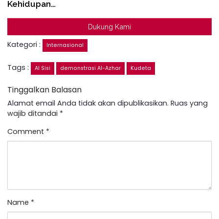
Kehidupan…
Dukung Kami
Kategori :
Internasional
Tags :
Al Sisi
demonstrasi Al-Azhar
Kudeta
Tinggalkan Balasan
Alamat email Anda tidak akan dipublikasikan.
Ruas yang
wajib ditandai
*
Comment
*
Name
*