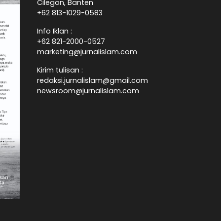
Cilegon, Banten
+62 813-1029-0583
Info Iklan :
+62 821-2000-0527
marketing@jurnalislam.com
Kirim tulisan :
redaksi.jurnalislam@gmail.com
newsroom@jurnalislam.com