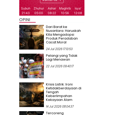
OPINI
Dari Barat ke
Nusantara: Haruskah
Kita Mengadopsi
Produk Peradaban
Cacat Moral
24 Jul 2026 17:13:53
Pelangi yang Tidak
Lagi Menawan
22 Jul 2026 09:40:17
Krisis Listrik: Ironi
Ketidakberdayaan di
Tengah
Keberlimpahan
Kekayaan Alam
14 Jul 2026 08:04:37
Tercoreng