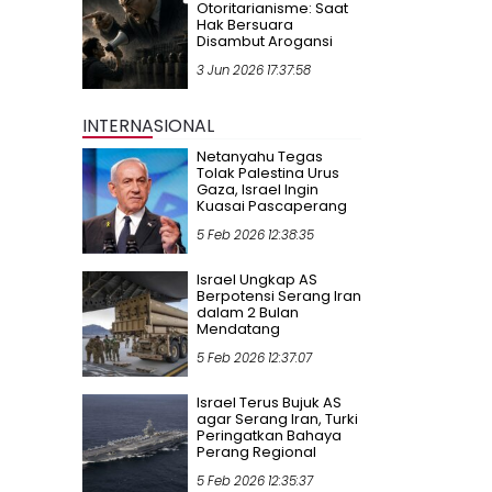
Otoritarianisme: Saat
Hak Bersuara
Disambut Arogansi
3 Jun 2026 17:37:58
INTERNASIONAL
Netanyahu Tegas
Tolak Palestina Urus
Gaza, Israel Ingin
Kuasai Pascaperang
5 Feb 2026 12:38:35
Israel Ungkap AS
Berpotensi Serang Iran
dalam 2 Bulan
Mendatang
5 Feb 2026 12:37:07
Israel Terus Bujuk AS
agar Serang Iran, Turki
Peringatkan Bahaya
Perang Regional
5 Feb 2026 12:35:37