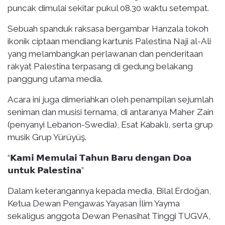
puncak dimulai sekitar pukul 08.30 waktu setempat.
Sebuah spanduk raksasa bergambar Hanzala tokoh
ikonik ciptaan mendiang kartunis Palestina Naji al-Ali
yang melambangkan perlawanan dan penderitaan
rakyat Palestina terpasang di gedung belakang
panggung utama media.
Acara ini juga dimeriahkan oleh penampilan sejumlah
seniman dan musisi ternama, di antaranya Maher Zain
(penyanyi Lebanon-Swedia), Esat Kabaklı, serta grup
musik Grup Yürüyüş.
“𝗞𝗮𝗺𝗶 𝗠𝗲𝗺𝘂𝗹𝗮𝗶 𝗧𝗮𝗵𝘂𝗻 𝗕𝗮𝗿𝘂 𝗱𝗲𝗻𝗴𝗮𝗻 𝗗𝗼𝗮
𝘂𝗻𝘁𝘂𝗸 𝗣𝗮𝗹𝗲𝘀𝘁𝗶𝗻𝗮”
Dalam keterangannya kepada media, Bilal Erdoğan,
Ketua Dewan Pengawas Yayasan İlim Yayma
sekaligus anggota Dewan Penasihat Tinggi TUGVA,