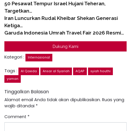
50 Pesawat Tempur Israel Hujani Teheran,
Targetkan…
Iran Luncurkan Rudal Kheibar Shekan Generasi
Ketiga…
Garuda Indonesia Umrah Travel Fair 2026 Resmi…
Dukung Kami
Kategori :
Internasional
Tags :
Al Qaeda
Ansar al Syariah
AQAP
syiah houthi
yaman
Tinggalkan Balasan
Alamat email Anda tidak akan dipublikasikan.
Ruas yang
wajib ditandai
*
Comment
*