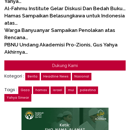
Yahya…
Al-Fahmu Institute Gelar Diskusi Dan Bedah Buku…
Hamas Sampaikan Belasungkawa untuk Indonesia
atas…
Warga Banyuanyar Sampaikan Penolakan atas
Rencana…
PBNU Undang Akademisi Pro-Zionis, Gus Yahya
Akhirnya…
Dukung Kami
Kategori :
Berita
Headline News
Nasional
Tags :
Gaza
hamas
israel
mui
palestina
Yahya Sinwar