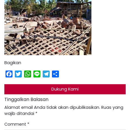
Bagikan
Facebook
Twitter
WhatsApp
Line
Telegram
Share
Dukung Kami
Tinggalkan Balasan
Alamat email Anda tidak akan dipublikasikan.
Ruas yang
wajib ditandai
*
Comment
*