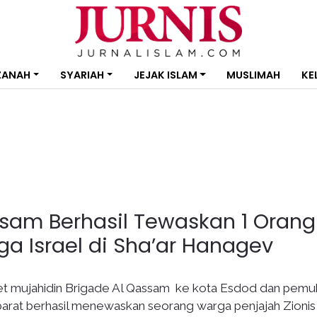
ZANAH
SYARIAH
JEJAK ISLAM
MUSLIMAH
KE
ssam Berhasil Tewaskan 1 Orang
a Israel di Sha’ar Hanagev
et mujahidin Brigade Al Qassam ke kota Esdod dan pemu
barat berhasil menewaskan seorang warga penjajah Zionis 