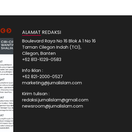
ALAMAT REDAKSI
Boulevard Raya No 16 Blok A 1 No 16
Taman Cilegon Indah (TCI),
Cilegon, Banten
+62 813-1029-0583
Info Iklan :
+62 821-2000-0527
marketing@jurnalislam.com
Kirim tulisan :
redaksi.jurnalislam@gmail.com
newsroom@jurnalislam.com