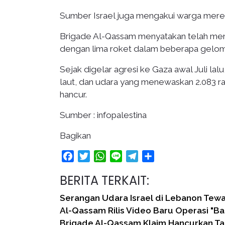
Sumber Israel juga mengakui warga mereka
Brigade Al-Qassam menyatakan telah me
dengan lima roket dalam beberapa gelo
Sejak digelar agresi ke Gaza awal Juli lalu
laut, dan udara yang menewaskan 2.083 rak
hancur.
Sumber : infopalestina
Bagikan
Facebook
Twitter
WhatsApp
Line
Telegram
Share
BERITA TERKAIT:
Serangan Udara Israel di Lebanon Tew
Al-Qassam Rilis Video Baru Operasi "Ba
Brigade Al-Qassam Klaim Hancurkan Ta