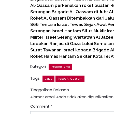
Al-Qassam perkenalkan roket buatan R
Serangan Brigade Al-Qassam di Juhr Al
Roket Al Qassam Ditembakkan dari Jal
866 Tentara Israel Tewas Sejak Awal Pe
Serangan Israel Hantam Situs Nuklir Iran
Militer Israel Serang Wartawan Al Jazee
Ledakan Ranjau di Gaza Lukai Sembilan
Surat Tawanan Israel kepada Brigade A
Roket Hamas Hantam Sekitar Kota Tel A
Kategori :
Internasional
Tags :
Gaza
Roket Al Qassam
Tinggalkan Balasan
Alamat email Anda tidak akan dipublikasikan
Comment
*