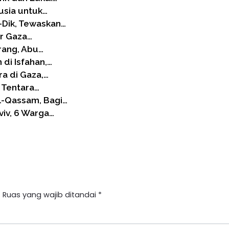
usia untuk…
-Dik, Tewaskan…
ur Gaza…
rang, Abu…
 di Isfahan,…
ra di Gaza,…
 Tentara…
l-Qassam, Bagi…
viv, 6 Warga…
.
Ruas yang wajib ditandai
*