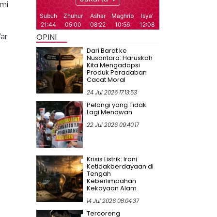
ami
ar
OPINI
s
Dari Barat ke
Nusantara: Haruskah
Kita Mengadopsi
Produk Peradaban
Cacat Moral
24 Jul 2026 17:13:53
Pelangi yang Tidak
Lagi Menawan
22 Jul 2026 09:40:17
Krisis Listrik: Ironi
Ketidakberdayaan di
Tengah
Keberlimpahan
Kekayaan Alam
14 Jul 2026 08:04:37
Tercoreng