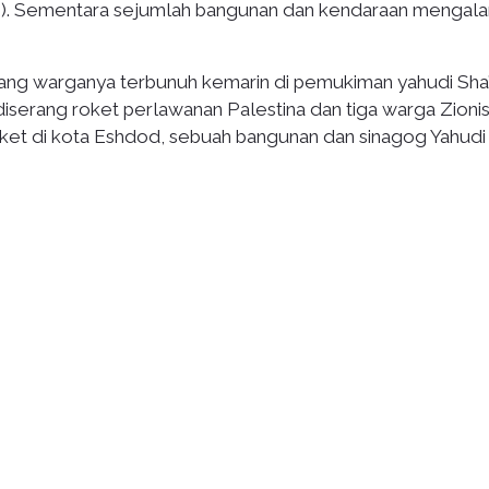
/8). Sementara sejumlah bangunan dan kendaraan mengal
ng warganya terbunuh kemarin di pemukiman yahudi Sha’
iserang roket perlawanan Palestina dan tiga warga Zioni
oket di kota Eshdod, sebuah bangunan dan sinagog Yahudi