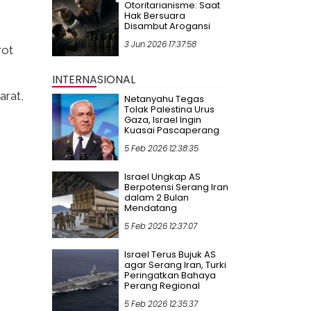
Otoritarianisme: Saat
Hak Bersuara
Disambut Arogansi
3 Jun 2026 17:37:58
rot
INTERNASIONAL
arat,
Netanyahu Tegas
Tolak Palestina Urus
Gaza, Israel Ingin
Kuasai Pascaperang
5 Feb 2026 12:38:35
Israel Ungkap AS
Berpotensi Serang Iran
dalam 2 Bulan
Mendatang
5 Feb 2026 12:37:07
Israel Terus Bujuk AS
agar Serang Iran, Turki
Peringatkan Bahaya
Perang Regional
5 Feb 2026 12:35:37