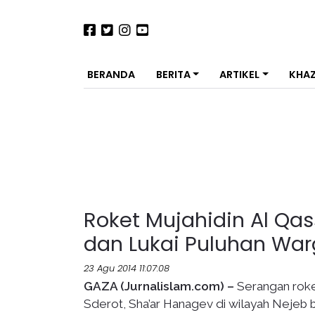
BERANDA
BERITA
ARTIKEL
KHA
Roket Mujahidin Al Qa
dan Lukai Puluhan Warg
23 Agu 2014 11:07:08
GAZA (Jurnalislam.com) –
Serangan rok
Sderot, Sha’ar Hanagev di wilayah Nejeb 