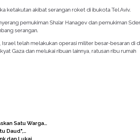
 ketakutan akibat serangan roket di ibukota Tel Aviv.
nyerang pemukiman Sha’ar Hanagev dan pemukiman Sde
mbang serangan.
, Israel telah melakukan operasi militer besar-besaran di d
yat Gaza dan melukai ribuan lainnya, ratusan ribu rumah
askan Satu Warga…
tu Daud",…
nk dan Lukai…