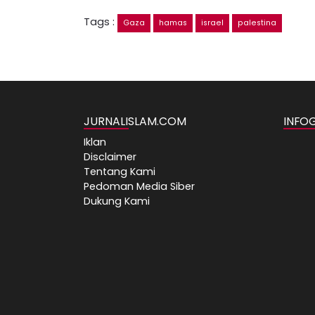
Tags :
Gaza
hamas
israel
palestina
JURNALISLAM.COM
INFO
Iklan
Disclaimer
Tentang Kami
Pedoman Media Siber
Dukung Kami