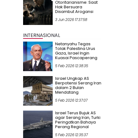
Otoritarianisme: Saat
Hak Bersuara
Disambut Arogansi
3 Jun 2026 17:37:58
INTERNASIONAL
Netanyahu Tegas
Tolak Palestina Urus
Gaza, Israel Ingin
Kuasai Pascaperang
5 Feb 2026 12:38:35
Israel Ungkap AS
Berpotensi Serang Iran
dalam 2 Bulan
Mendatang
5 Feb 2026 12:37:07
Israel Terus Bujuk AS
agar Serang Iran, Turki
Peringatkan Bahaya
Perang Regional
5 Feb 2026 12:35:37