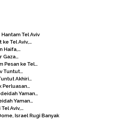
 Hantam Tel Aviv
ke Tel Aviv,…
n Haifa,…
ur Gaza…
m Pesan ke Tel…
iv Tuntut…
Tuntut Akhiri…
k Perluasan…
Hodeidah Yaman…
deidah Yaman…
Tel Aviv,…
ome, Israel Rugi Banyak