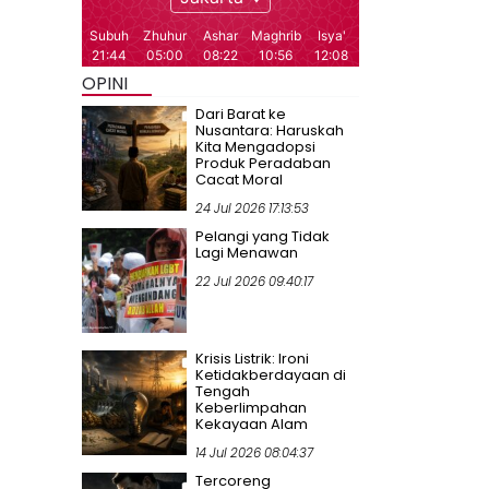
OPINI
Dari Barat ke
Nusantara: Haruskah
Kita Mengadopsi
Produk Peradaban
Cacat Moral
24 Jul 2026 17:13:53
Pelangi yang Tidak
Lagi Menawan
22 Jul 2026 09:40:17
Krisis Listrik: Ironi
Ketidakberdayaan di
Tengah
Keberlimpahan
Kekayaan Alam
14 Jul 2026 08:04:37
Tercoreng