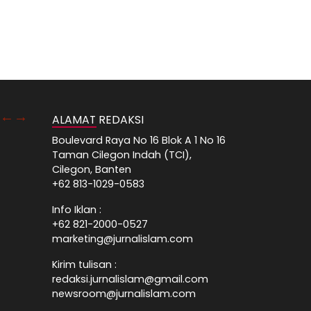
ALAMAT REDAKSI
Boulevard Raya No 16 Blok A 1 No 16
Taman Cilegon Indah (TCI),
Cilegon, Banten
+62 813-1029-0583
Info Iklan :
+62 821-2000-0527
marketing@jurnalislam.com
Kirim tulisan :
redaksi.jurnalislam@gmail.com
newsroom@jurnalislam.com