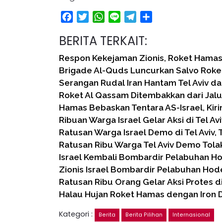
Facebook
Twitter
WhatsApp
Line
Telegram
Share
BERITA TERKAIT:
Respon Kekejaman Zionis, Roket Hamas
Brigade Al-Quds Luncurkan Salvo Roket 
Serangan Rudal Iran Hantam Tel Aviv da
Roket Al Qassam Ditembakkan dari Jal
Hamas Bebaskan Tentara AS-Israel, Kiri
Ribuan Warga Israel Gelar Aksi di Tel Av
Ratusan Warga Israel Demo di Tel Aviv, 
Ratusan Ribu Warga Tel Aviv Demo Tola
Israel Kembali Bombardir Pelabuhan 
Zionis Israel Bombardir Pelabuhan Ho
Ratusan Ribu Orang Gelar Aksi Protes di 
Halau Hujan Roket Hamas dengan Iron D
Kategori :
Berita
Berita Pilihan
Internasional