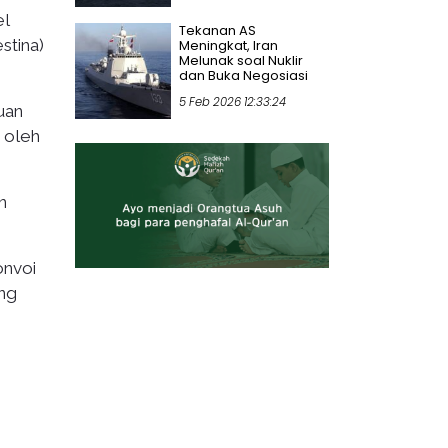
el
Tekanan AS
stina)
Meningkat, Iran
Melunak soal Nuklir
dan Buka Negosiasi
5 Feb 2026 12:33:24
uan
 oleh
n
onvoi
ang