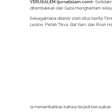
YERUSALEM (jurnalislam.com)-
Setidakn
ditembakkan dari Gaza menghantam wilay
Sebagaimana dilansir oleh situs berita Ti
Lezion, Petah Tikva, Bat Yam, dan Rosh Ha’a
Ia menambahkan bahwa terjadi kerusakan b