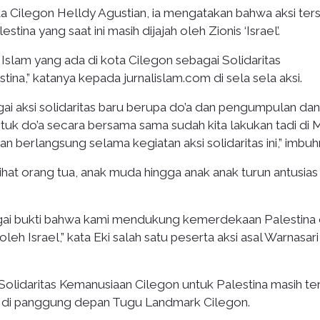
ta Cilegon Helldy Agustian, ia mengatakan bahwa aksi ter
tina yang saat ini masih dijajah oleh Zionis ‘Israel’.
si Islam yang ada di kota Cilegon sebagai Solidaritas
ina,” katanya kepada jurnalislam.com di sela sela aksi.
bagai aksi solidaritas baru berupa do’a dan pengumpulan da
ntuk do’a secara bersama sama sudah kita lakukan tadi di 
berlangsung selama kegiatan aksi solidaritas ini,” imbuh
ihat orang tua, anak muda hingga anak anak turun antusias
sebagai bukti bahwa kami mendukung kemerdekaan Palestina
 Israel,” kata Eki salah satu peserta aksi asal Warnasari
si Solidaritas Kemanusiaan Cilegon untuk Palestina masih te
n di panggung depan Tugu Landmark Cilegon.