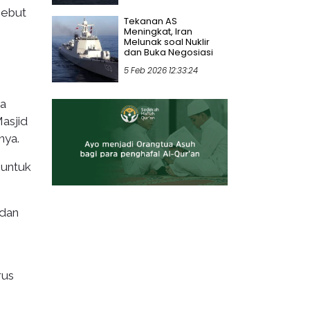
sebut
Tekanan AS
Meningkat, Iran
Melunak soal Nuklir
dan Buka Negosiasi
5 Feb 2026 12:33:24
na
Masjid
nya.
 untuk
 dan
rus