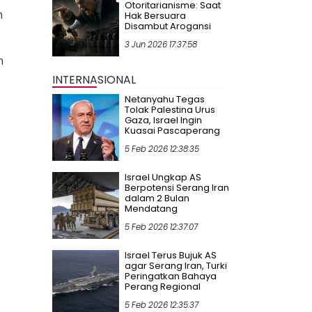
Otoritarianisme: Saat
n
Hak Bersuara
Disambut Arogansi
3 Jun 2026 17:37:58
n
INTERNASIONAL
Netanyahu Tegas
Tolak Palestina Urus
Gaza, Israel Ingin
Kuasai Pascaperang
5 Feb 2026 12:38:35
Israel Ungkap AS
Berpotensi Serang Iran
dalam 2 Bulan
Mendatang
5 Feb 2026 12:37:07
Israel Terus Bujuk AS
agar Serang Iran, Turki
Peringatkan Bahaya
Perang Regional
5 Feb 2026 12:35:37