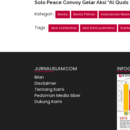
Solo Peace Convoy Gelar Aksi “Al Quds
Kategori :
Berita
Berita Pilihan
Indonesian News
Tags :
akai solidaritas
aksi bela palestina
bant
JURNALISLAM.COM
INFO
Iklan
Disclaimer
Tentang Kami
Pedoman Media Siber
Dukung Kami