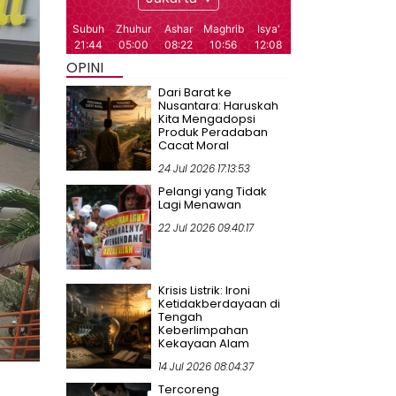
OPINI
Dari Barat ke
Nusantara: Haruskah
Kita Mengadopsi
Produk Peradaban
Cacat Moral
24 Jul 2026 17:13:53
Pelangi yang Tidak
Lagi Menawan
22 Jul 2026 09:40:17
Krisis Listrik: Ironi
Ketidakberdayaan di
Tengah
Keberlimpahan
Kekayaan Alam
14 Jul 2026 08:04:37
Tercoreng