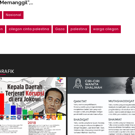
 Memanggil”,…
Nasional
en
cilegon cinta palestina
Gaza
palestina
warga cilegon
GRAFIK