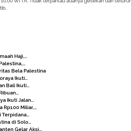
ul 10.00 WITA. Tidak terpantau adanya gesekan dan seluru
ib.
amaah Haji,…
Palestina,…
itas Bela Palestina
oraya Ikuti…
n Bali Ikuti…
 Ribuan…
a Ikuti Jalan…
Rp100 Miliar,…
i Terpidana…
tina di Solo…
anten Gelar Aksi…