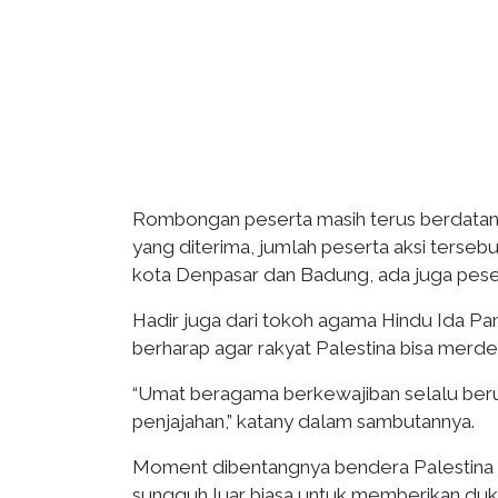
Rombongan peserta masih terus berdatang
yang diterima, jumlah peserta aksi tersebu
kota Denpasar dan Badung, ada juga pes
Hadir juga dari tokoh agama Hindu Ida Pa
berharap agar rakyat Palestina bisa merdeka
“Umat beragama berkewajiban selalu berusa
penjajahan,” katany dalam sambutannya.
Moment dibentangnya bendera Palestina r
sungguh luar biasa untuk memberikan duk