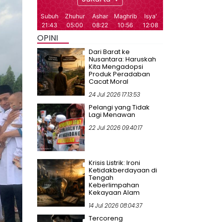
OPINI
Dari Barat ke
Nusantara: Haruskah
Kita Mengadopsi
Produk Peradaban
Cacat Moral
24 Jul 2026 17:13:53
Pelangi yang Tidak
Lagi Menawan
22 Jul 2026 09:40:17
Krisis Listrik: Ironi
Ketidakberdayaan di
Tengah
Keberlimpahan
Kekayaan Alam
14 Jul 2026 08:04:37
Tercoreng