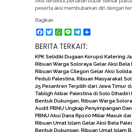
Aksi tersebut perlahan bubar sekitar puk
peserta aksi membubarkan diri dengan tert
Bagikan
Facebook
Twitter
WhatsApp
Line
Telegram
Share
BERITA TERKAIT:
KPK Selidiki Dugaan Korupsi Katering J
Ribuan Warga Soloraya Gelar Aksi Bela 
Ribuan Warga Cilegon Gelar Aksi Solidar
Peduli Palestina, Ribuan Masyarakat Sol
25 Pesantren Terpilih dari Jawa Timur da
Tabligh Akbar Palestina di Solo Dihadiri
Bentuk Dukungan, Ribuan Warga Soloray
Audit PBNU Ungkap Penyimpangan Dana 
PBNU Akui Dana Rp100 Miliar Masuk dar
Ribuan Umat Islam Gelar Aksi Bela Pales
Bentuk Dukungan, Ribuan Umat Islam B