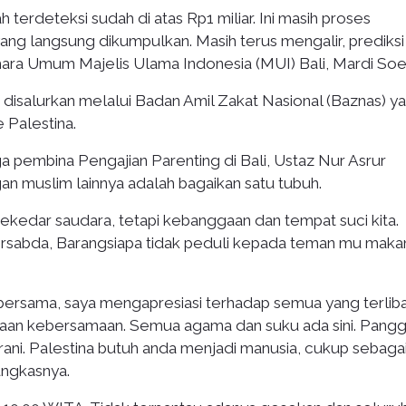
h terdeteksi sudah di atas Rp1 miliar. Ini masih proses
ang langsung dikumpulkan. Masih terus mengalir, prediksi
ahara Umum Majelis Ulama Indonesia (MUI) Bali, Mardi Soe
n disalurkan melalui Badan Amil Zakat Nasional (Baznas) y
 Palestina.
ga pembina Pengajian Parenting di Bali, Ustaz Nur Asrur
 muslim lainnya adalah bagaikan satu tubuh.
 sekedar saudara, tetapi kebanggaan dan tempat suci kita.
rsabda, Barangsiapa tidak peduli kepada teman mu maka
ta bersama, saya mengapresiasi terhadap semua yang terlib
kaan kebersamaan. Semua agama dan suku ada sini. Pangg
ani. Palestina butuh anda menjadi manusia, cukup sebaga
pungkasnya.