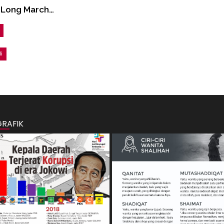
a Long March…
i
GRAFIK