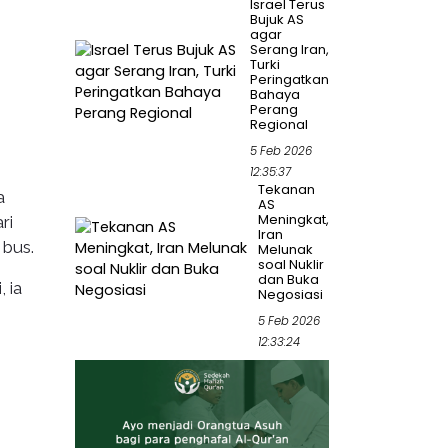
Israel Terus
Bujuk AS
agar
Serang Iran,
Turki
Peringatkan
Bahaya
Perang
Regional
5 Feb 2026
12:35:37
Tekanan
a
AS
Meningkat,
ri
Iran
bus.
Melunak
soal Nuklir
dan Buka
 ia
Negosiasi
5 Feb 2026
12:33:24