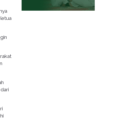
inya
 Ketua
ngin
arakat
n
ah
dari
ri
hi