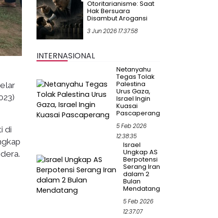
Otoritarianisme: Saat
Hak Bersuara
Disambut Arogansi
3 Jun 2026 17:37:58
INTERNASIONAL
Netanyahu
Tegas Tolak
Palestina
elar
Urus Gaza,
023)
Israel Ingin
Kuasai
Pascaperang
5 Feb 2026
 di
12:38:35
engkap
Israel
Ungkap AS
ndera.
Berpotensi
Serang Iran
dalam 2
Bulan
Mendatang
5 Feb 2026
12:37:07