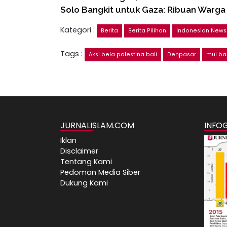
Solo Bangkit untuk Gaza: Ribuan Warg
Kategori :
Berita
Berita Pilihan
Indonesian News
Tags :
Aksi bela palestina bali
Denpasar
mui bal
JURNALISLAM.COM
INFO
Iklan
Disclaimer
Tentang Kami
Pedoman Media Siber
Dukung Kami