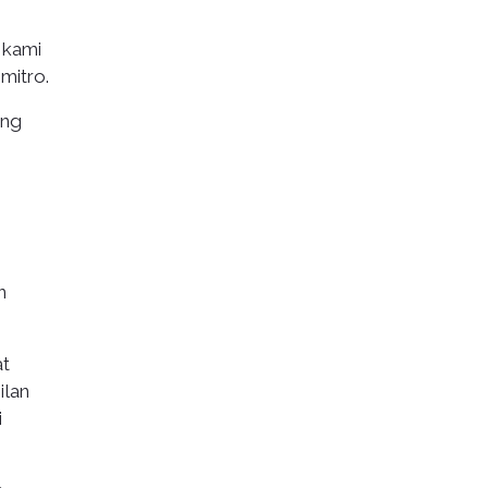
 kami
mitro.
ang
n
at
ilan
i