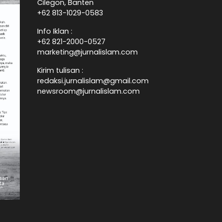
Cilegon, Banten
+62 813-1029-0583
Info Iklan :
+62 821-2000-0527
marketing@jurnalislam.com
Kirim tulisan :
redaksi.jurnalislam@gmail.com
newsroom@jurnalislam.com