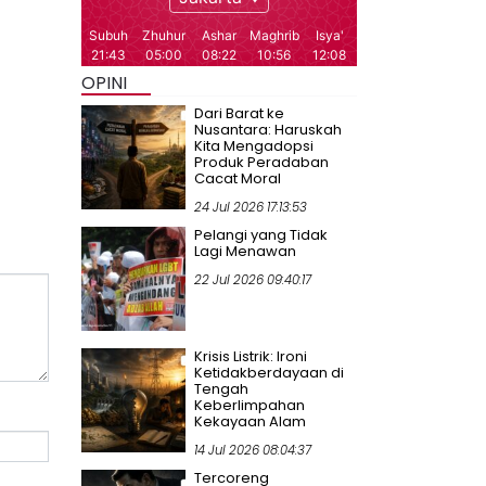
OPINI
Dari Barat ke
Nusantara: Haruskah
Kita Mengadopsi
Produk Peradaban
Cacat Moral
24 Jul 2026 17:13:53
Pelangi yang Tidak
Lagi Menawan
22 Jul 2026 09:40:17
Krisis Listrik: Ironi
Ketidakberdayaan di
Tengah
Keberlimpahan
Kekayaan Alam
14 Jul 2026 08:04:37
Tercoreng