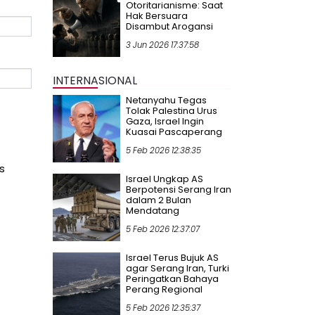
Otoritarianisme: Saat
Hak Bersuara
Disambut Arogansi
3 Jun 2026 17:37:58
INTERNASIONAL
Netanyahu Tegas
Tolak Palestina Urus
Gaza, Israel Ingin
Kuasai Pascaperang
5 Feb 2026 12:38:35
s
Israel Ungkap AS
Berpotensi Serang Iran
dalam 2 Bulan
Mendatang
5 Feb 2026 12:37:07
Israel Terus Bujuk AS
agar Serang Iran, Turki
Peringatkan Bahaya
Perang Regional
5 Feb 2026 12:35:37