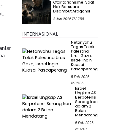
Otoritarianisme: Saat
r
Hak Bersuara
Disambut Arogansi
t.
3 Jun 2026 17:37:58
INTERNASIONAL
Netanyahu
Tegas Tolak
antar
Palestina
ma
Urus Gaza,
Israel Ingin
Kuasai
Pascaperang
5 Feb 2026
12:38:35
Israel
Ungkap AS
Berpotensi
Serang Iran
dalam 2
Bulan
Mendatang
5 Feb 2026
12:37:07