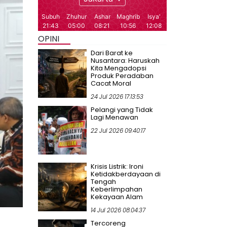
OPINI
Dari Barat ke
Nusantara: Haruskah
Kita Mengadopsi
Produk Peradaban
Cacat Moral
24 Jul 2026 17:13:53
Pelangi yang Tidak
Lagi Menawan
22 Jul 2026 09:40:17
Krisis Listrik: Ironi
Ketidakberdayaan di
Tengah
Keberlimpahan
Kekayaan Alam
14 Jul 2026 08:04:37
Tercoreng