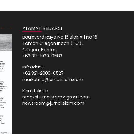
ALAMAT REDAKSI
Boulevard Raya No 16 Blok A 1 No 16
Taman Cilegon Indah (TCI),
Cilegon, Banten
+62 813-1029-0583
Info Iklan :
+62 821-2000-0527
marketing@jurnalislam.com
Kirim tulisan :
redaksi.jurnalislam@gmail.com
newsroom@jurnalislam.com