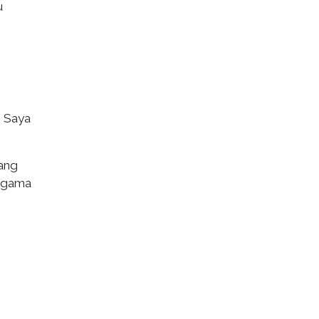
u
. Saya
tang
ragama