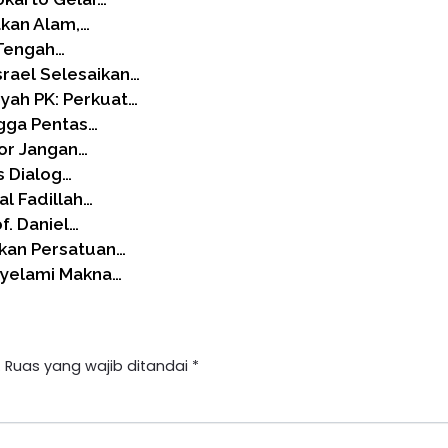
akan Alam,…
i Tengah…
rael Selesaikan…
ah PK: Perkuat…
ngga Pentas…
or Jangan…
s Dialog…
al Fadillah…
f. Daniel…
kan Persatuan…
nyelami Makna…
.
Ruas yang wajib ditandai
*