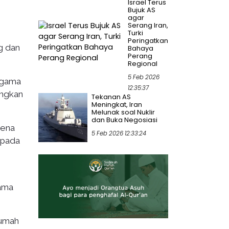
Israel Terus
Bujuk AS
agar
Serang Iran,
Turki
Peringatkan
g dan
Bahaya
Perang
Regional
5 Feb 2026
agama
12:35:37
angkan
Tekanan AS
Meningkat, Iran
Melunak soal Nuklir
dan Buka Negosiasi
rena
5 Feb 2026 12:33:24
 pada
gama
rumah