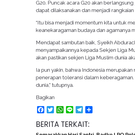
G20. Puncak acara G20 akan berlangsung
dapat dilaksanakan dan menjadi rangkaian
“Itu bisa menjadi momentum kita untuk m
keanekaragaman budaya dan agamanya mam
Mendapat sambutan baik, Syeikh Abdurac
menyampaikannya kepada Sekjen Liga Musl
akan pastikan sekjen Liga Muslim dunia aka
Ia pun yakin, bahwa Indonesia merupakan
penerapan toleransi dalam keberagaman. 
dunia,” tutupnya.
Bagikan
Facebook
Twitter
WhatsApp
Line
Telegram
Share
BERITA TERKAIT:
Semarakkan Hari Santri, Badko LPQ Pol