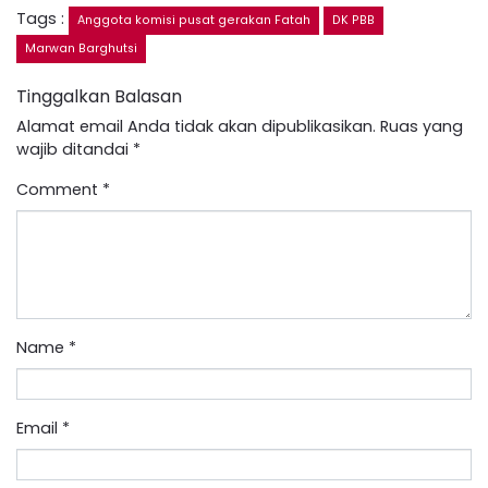
Tags :
Anggota komisi pusat gerakan Fatah
DK PBB
Marwan Barghutsi
Tinggalkan Balasan
Alamat email Anda tidak akan dipublikasikan.
Ruas yang
wajib ditandai
*
Comment
*
Name
*
Email
*