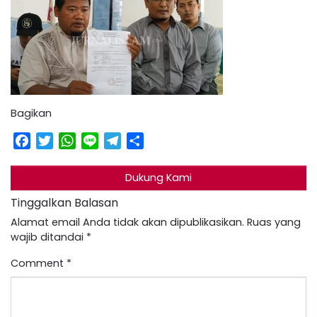
Bagikan
Facebook
Twitter
WhatsApp
Line
Telegram
Share
Dukung Kami
Tinggalkan Balasan
Alamat email Anda tidak akan dipublikasikan.
Ruas yang
wajib ditandai
*
Comment
*