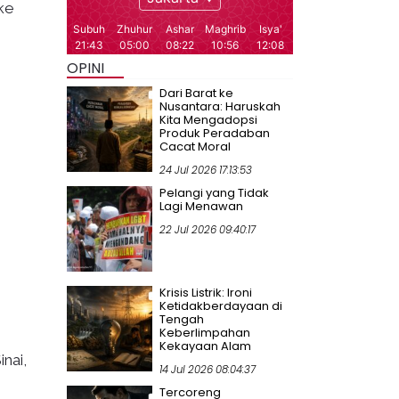
 ke
OPINI
Dari Barat ke
Nusantara: Haruskah
Kita Mengadopsi
Produk Peradaban
Cacat Moral
24 Jul 2026 17:13:53
Pelangi yang Tidak
Lagi Menawan
22 Jul 2026 09:40:17
Krisis Listrik: Ironi
Ketidakberdayaan di
Tengah
Keberlimpahan
Kekayaan Alam
nai,
14 Jul 2026 08:04:37
Tercoreng