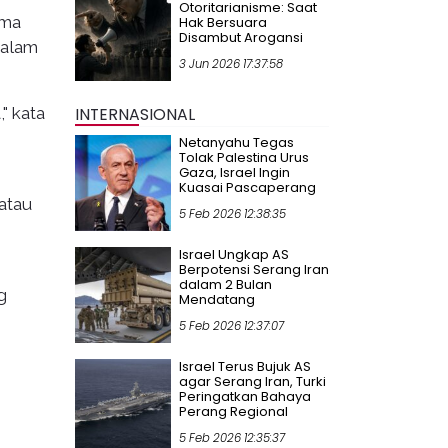
Otoritarianisme: Saat
ama
Hak Bersuara
Disambut Arogansi
dalam
3 Jun 2026 17:37:58
" kata
INTERNASIONAL
Netanyahu Tegas
Tolak Palestina Urus
Gaza, Israel Ingin
Kuasai Pascaperang
atau
5 Feb 2026 12:38:35
Israel Ungkap AS
Berpotensi Serang Iran
dalam 2 Bulan
g
Mendatang
5 Feb 2026 12:37:07
Israel Terus Bujuk AS
agar Serang Iran, Turki
Peringatkan Bahaya
Perang Regional
5 Feb 2026 12:35:37