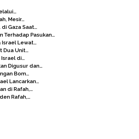
lalui…
ah, Mesir…
u di Gaza Saat…
n Terhadap Pasukan…
 Israel Lewat…
t Dua Unit…
Israel di…
kan Digusur dan…
rangan Bom…
rael Lancarkan…
an di Rafah,…
iden Rafah,…