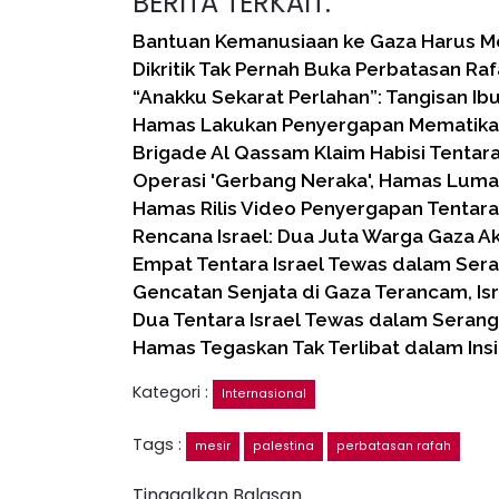
BERITA TERKAIT:
Bantuan Kemanusiaan ke Gaza Harus Me
Dikritik Tak Pernah Buka Perbatasan Raf
“Anakku Sekarat Perlahan”: Tangisan Ib
Hamas Lakukan Penyergapan Mematika
Brigade Al Qassam Klaim Habisi Tentara
Operasi 'Gerbang Neraka', Hamas Luma
Hamas Rilis Video Penyergapan Tentara 
Rencana Israel: Dua Juta Warga Gaza A
Empat Tentara Israel Tewas dalam Se
Gencatan Senjata di Gaza Terancam, Is
Dua Tentara Israel Tewas dalam Serang
Hamas Tegaskan Tak Terlibat dalam Ins
Kategori :
Internasional
Tags :
mesir
palestina
perbatasan rafah
Tinggalkan Balasan