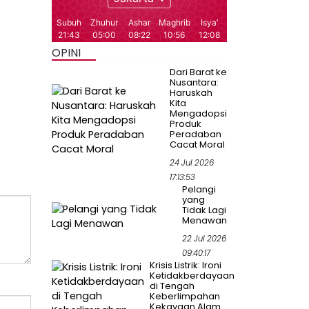
OPINI
Dari Barat ke
Nusantara:
Haruskah
Kita
Mengadopsi
Produk
Peradaban
Cacat Moral
24 Jul 2026
17:13:53
Pelangi
yang
Tidak Lagi
Menawan
22 Jul 2026
09:40:17
Krisis Listrik: Ironi
Ketidakberdayaan
di Tengah
Keberlimpahan
Kekayaan Alam