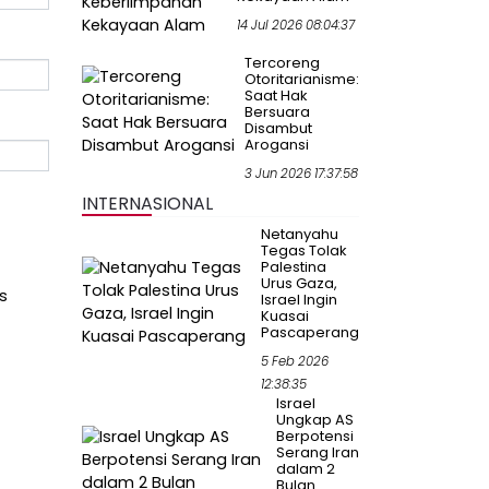
14 Jul 2026 08:04:37
Tercoreng
Otoritarianisme:
Saat Hak
Bersuara
Disambut
Arogansi
3 Jun 2026 17:37:58
INTERNASIONAL
Netanyahu
Tegas Tolak
Palestina
Urus Gaza,
s
Israel Ingin
Kuasai
Pascaperang
5 Feb 2026
12:38:35
Israel
Ungkap AS
Berpotensi
Serang Iran
dalam 2
Bulan