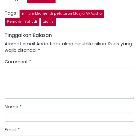
Tags :
minum khamer di pelataran Masjid Al-Aqsha
Pemukim Yahudi
zionis
Tinggalkan Balasan
Alamat email Anda tidak akan dipublikasikan.
Ruas yang
wajib ditandai
*
Comment
*
Name
*
Email
*