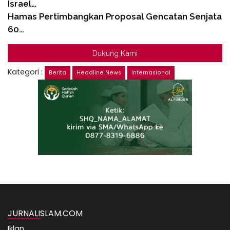
Israel…
Hamas Pertimbangkan Proposal Gencatan Senjata
60…
Dukung Kami
Kategori :
Berita
Headline News
Internasional
JURNALISLAM.COM
Iklan