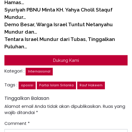
Hamas…
Syuriyah PBNU Minta KH. Yahya Cholil Staquf
Mundur…
Demo Besar, Warga Israel Tuntut Netanyahu
Mundur dan…
Tentara Israel Mundur dari Tubas, Tinggalkan
Puluhan…
Dukung Kami
Kategori :
Internasional
Tags :
oposisi
Partai Islam Srilanka
Rauf Hakeem
Tinggalkan Balasan
Alamat email Anda tidak akan dipublikasikan.
Ruas yang
wajib ditandai
*
Comment
*