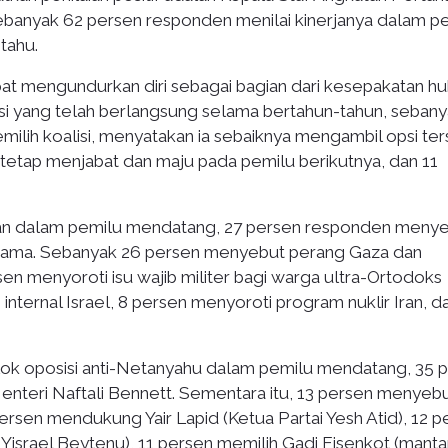
 Sebanyak 62 persen responden menilai kinerjanya dalam p
tahu.
at mengundurkan diri sebagai bagian dari kesepakatan h
si yang telah berlangsung selama bertahun-tahun, sebany
ilih koalisi, menyatakan ia sebaiknya mengambil opsi ter
 tetap menjabat dan maju pada pemilu berikutnya, dan 11
han dalam pemilu mendatang, 27 persen responden meny
 utama. Sebanyak 26 persen menyebut perang Gaza dan
 menyoroti isu wajib militer bagi warga ultra-Ortodoks
nternal Israel, 8 persen menyoroti program nuklir Iran, d
lok oposisi anti-Netanyahu dalam pemilu mendatang, 35 
enteri Naftali Bennett. Sementara itu, 13 persen menyeb
persen mendukung Yair Lapid (Ketua Partai Yesh Atid), 12 
Yisrael Beytenu), 11 persen memilih Gadi Eisenkot (manta