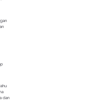
ngan
an
ap
yahu
na
a dan