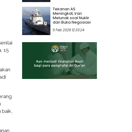
Tekanan AS
Meningkat, Iran
Melunak soal Nuklir
dan Buka Negosiasi
5 Feb 2026 12:33:24
enilai
, 15
takan
adi
erang
n
 baik,
anan