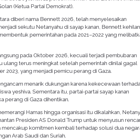
Golan (Ketua Partai Demokrat).
tara diberi nama Bennett 2026, telah menyelesaikan
menjadi sekutu Netanyahu di sayap kanan, Bennett kehila
h membentuk pemerintahan pada 2021–2022 yang melibatk
langsung pada Oktober 2026, kecuali terjadi pembubaran
 ulang terus meningkat setelah pemerintah dinilai gagal
 2023, yang menjadi pemicu perang di Gaza.
s mengancam menarik dukungan karena kekecewaan terhad
iswa yeshiva. Sementara itu, partai-partai sayap kanan
 perang di Gaza dihentikan.
 memerangi Hamas hingga organisasi itu dikalahkan, Netan
mantan Presiden AS Donald Trump untuk menyusun renca
a mencakup komitmen kembali terhadap solusi dua negar
ngan Arab Saudi dan Suriah.