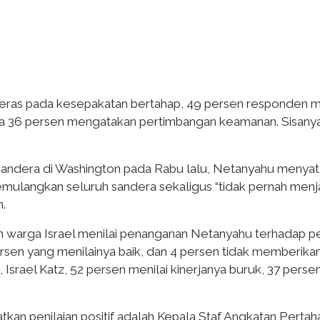
eras pada kesepakatan bertahap, 49 persen responden m
ara 36 persen mengatakan pertimbangan keamanan. Sisanya
andera di Washington pada Rabu lalu, Netanyahu menya
ulangkan seluruh sandera sekaligus “tidak pernah menj
n.
 warga Israel menilai penanganan Netanyahu terhadap p
rsen yang menilainya baik, dan 4 persen tidak memberika
 Israel Katz, 52 persen menilai kinerjanya buruk, 37 persen
kan penilaian positif adalah Kepala Staf Angkatan Pertah