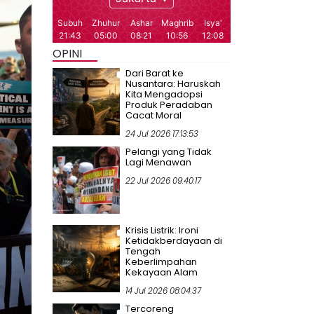
OPINI
Dari Barat ke
Nusantara: Haruskah
Kita Mengadopsi
Produk Peradaban
Cacat Moral
24 Jul 2026 17:13:53
Pelangi yang Tidak
Lagi Menawan
22 Jul 2026 09:40:17
Krisis Listrik: Ironi
Ketidakberdayaan di
Tengah
Keberlimpahan
Kekayaan Alam
14 Jul 2026 08:04:37
Tercoreng