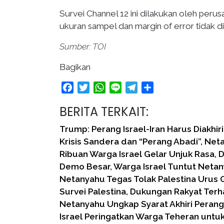
Survei Channel 12 ini dilakukan oleh per
ukuran sampel dan margin of error tidak d
Sumber: TOI
Bagikan
Facebook
Twitter
WhatsApp
Line
Telegram
Share
BERITA TERKAIT:
Trump: Perang Israel-Iran Harus Diakhiri
Krisis Sandera dan “Perang Abadi”, Ne
Ribuan Warga Israel Gelar Unjuk Rasa, 
Demo Besar, Warga Israel Tuntut Neta
Netanyahu Tegas Tolak Palestina Urus G
Survei Palestina, Dukungan Rakyat Te
Netanyahu Ungkap Syarat Akhiri Perang
Israel Peringatkan Warga Teheran untu