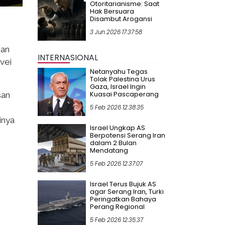
Otoritarianisme: Saat
Hak Bersuara
Disambut Arogansi
3 Jun 2026 17:37:58
kan
INTERNASIONAL
vei
Netanyahu Tegas
Tolak Palestina Urus
Gaza, Israel Ingin
Kuasai Pascaperang
san
5 Feb 2026 12:38:35
inya
Israel Ungkap AS
Berpotensi Serang Iran
dalam 2 Bulan
Mendatang
5 Feb 2026 12:37:07
Israel Terus Bujuk AS
agar Serang Iran, Turki
Peringatkan Bahaya
Perang Regional
5 Feb 2026 12:35:37