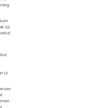
erang
ukum
ak 55
sebut.
ebut
an 12
persen
ut
persen
n