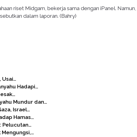
usahaan riset Midgam, bekerja sama dengan iPanel. Namun,
isebutkan dalam laporan. (Bahry)
, Usai…
tanyahu Hadapi…
Desak…
nyahu Mundur dan…
aza, Israel…
rhadap Hamas…
: Pelucutan…
k Mengungsi,…