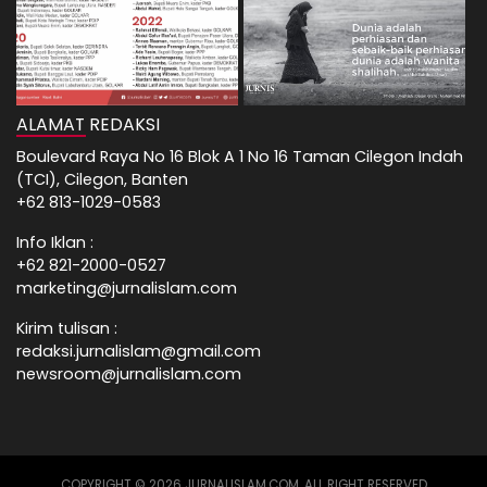
ALAMAT REDAKSI
Boulevard Raya No 16 Blok A 1 No 16 Taman Cilegon Indah
(TCI), Cilegon, Banten
+62 813-1029-0583
Info Iklan :
+62 821-2000-0527
marketing@jurnalislam.com
Kirim tulisan :
redaksi.jurnalislam@gmail.com
newsroom@jurnalislam.com
COPYRIGHT © 2026 JURNALISLAM.COM, ALL RIGHT RESERVED