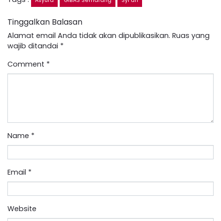
Asyura
GIBAS Semarang
Syi'ah
Tinggalkan Balasan
Alamat email Anda tidak akan dipublikasikan.
Ruas yang
wajib ditandai
*
Comment
*
Name
*
Email
*
Website