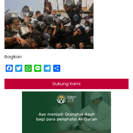
Bagikan
Facebook
Twitter
WhatsApp
Line
Telegram
Share
Dukung Kami