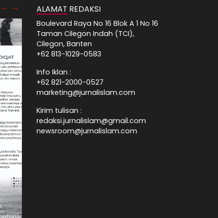
ALAMAT REDAKSI
Boulevard Raya No 16 Blok A 1 No 16
Taman Cilegon Indah (TCI),
Cilegon, Banten
+62 813-1029-0583
Info Iklan :
+62 821-2000-0527
marketing@jurnalislam.com
Kirim tulisan :
redaksi.jurnalislam@gmail.com
newsroom@jurnalislam.com