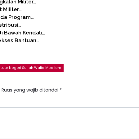
kalan Militer…
 Militer…
unda Program…
tribusi…
di Bawah Kendali…
 Akses Bantuan…
 Luar Negeri Suriah Walid Moallem
.
Ruas yang wajib ditandai
*