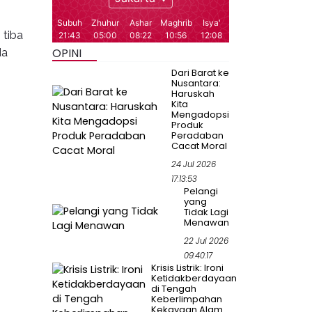
 tiba
da
OPINI
Dari Barat ke
Nusantara:
Haruskah
Kita
Mengadopsi
Produk
Peradaban
Cacat Moral
24 Jul 2026
17:13:53
Pelangi
yang
Tidak Lagi
Menawan
22 Jul 2026
09:40:17
Krisis Listrik: Ironi
Ketidakberdayaan
di Tengah
Keberlimpahan
Kekayaan Alam