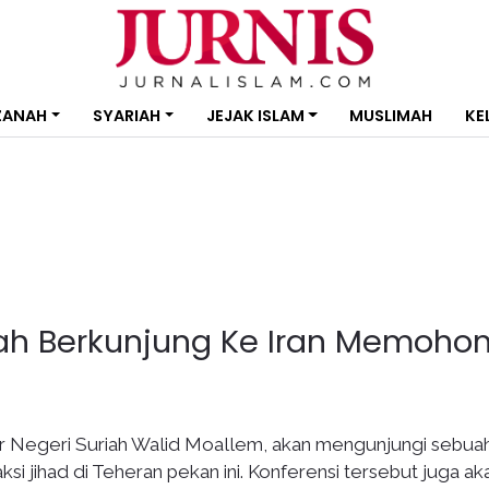
ZANAH
SYARIAH
JEJAK ISLAM
MUSLIMAH
KE
riah Berkunjung Ke Iran Memoho
r Negeri Suriah Walid Moallem, akan mengunjungi sebua
si jihad di Teheran pekan ini. Konferensi tersebut juga ak