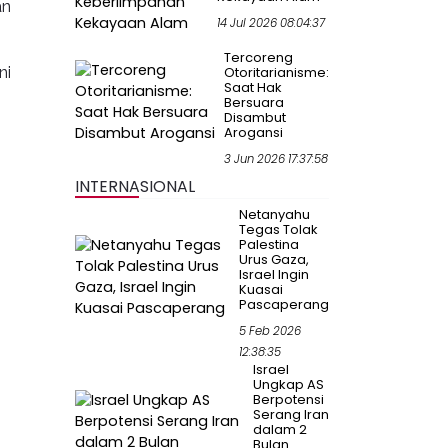
an
14 Jul 2026 08:04:37
Tercoreng
ni
Otoritarianisme:
Saat Hak
Bersuara
Disambut
Arogansi
3 Jun 2026 17:37:58
INTERNASIONAL
Netanyahu
Tegas Tolak
Palestina
Urus Gaza,
Israel Ingin
Kuasai
Pascaperang
5 Feb 2026
12:38:35
Israel
Ungkap AS
Berpotensi
Serang Iran
dalam 2
Bulan