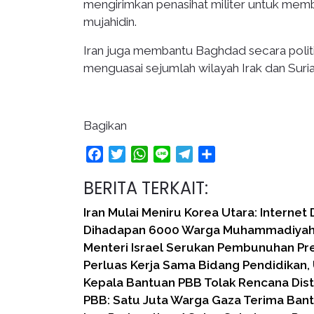
mengirimkan penasihat militer untuk m
mujahidin.
Iran juga membantu Baghdad secara politik 
menguasai sejumlah wilayah Irak dan Suri
Bagikan
Facebook
Twitter
WhatsApp
Line
Telegram
Share
BERITA TERKAIT:
Iran Mulai Meniru Korea Utara: Internet 
Dihadapan 6000 Warga Muhammadiyah,
Menteri Israel Serukan Pembunuhan Pre
Perluas Kerja Sama Bidang Pendidikan, 
Kepala Bantuan PBB Tolak Rencana Dist
PBB: Satu Juta Warga Gaza Terima Ban