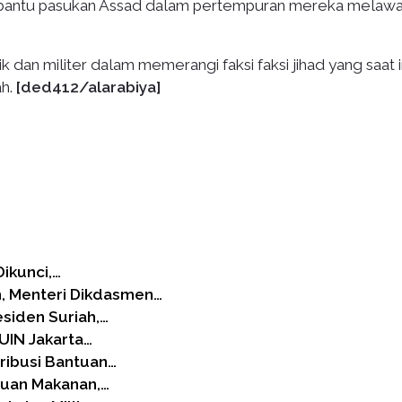
embantu pasukan Assad dalam pertempuran mereka melaw
dan militer dalam memerangi faksi faksi jihad yang saat i
ah.
[ded412/alarabiya]
Dikunci,…
 Menteri Dikdasmen…
siden Suriah,…
UIN Jakarta…
ribusi Bantuan…
tuan Makanan,…