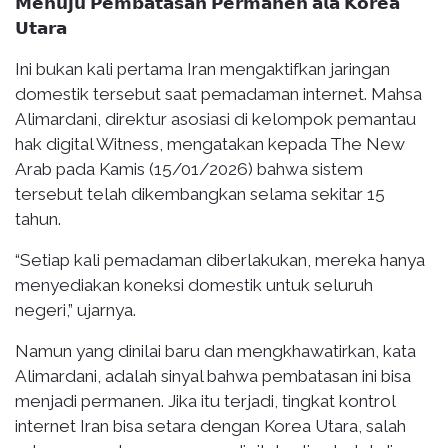
𝗠𝗲𝗻𝘂𝗷𝘂 𝗣𝗲𝗺𝗯𝗮𝘁𝗮𝘀𝗮𝗻 𝗣𝗲𝗿𝗺𝗮𝗻𝗲𝗻 𝗮𝗹𝗮 𝗞𝗼𝗿𝗲𝗮
𝗨𝘁𝗮𝗿𝗮
Ini bukan kali pertama Iran mengaktifkan jaringan
domestik tersebut saat pemadaman internet. Mahsa
Alimardani, direktur asosiasi di kelompok pemantau
hak digital Witness, mengatakan kepada The New
Arab pada Kamis (15/01/2026) bahwa sistem
tersebut telah dikembangkan selama sekitar 15
tahun.
“Setiap kali pemadaman diberlakukan, mereka hanya
menyediakan koneksi domestik untuk seluruh
negeri,” ujarnya.
Namun yang dinilai baru dan mengkhawatirkan, kata
Alimardani, adalah sinyal bahwa pembatasan ini bisa
menjadi permanen. Jika itu terjadi, tingkat kontrol
internet Iran bisa setara dengan Korea Utara, salah