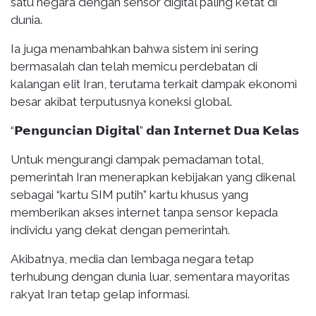
satu negara dengan sensor digital paling ketat di
dunia.
Ia juga menambahkan bahwa sistem ini sering
bermasalah dan telah memicu perdebatan di
kalangan elit Iran, terutama terkait dampak ekonomi
besar akibat terputusnya koneksi global.
“𝗣𝗲𝗻𝗴𝘂𝗻𝗰𝗶𝗮𝗻 𝗗𝗶𝗴𝗶𝘁𝗮𝗹” 𝗱𝗮𝗻 𝗜𝗻𝘁𝗲𝗿𝗻𝗲𝘁 𝗗𝘂𝗮 𝗞𝗲𝗹𝗮𝘀
Untuk mengurangi dampak pemadaman total,
pemerintah Iran menerapkan kebijakan yang dikenal
sebagai “kartu SIM putih” kartu khusus yang
memberikan akses internet tanpa sensor kepada
individu yang dekat dengan pemerintah.
Akibatnya, media dan lembaga negara tetap
terhubung dengan dunia luar, sementara mayoritas
rakyat Iran tetap gelap informasi.