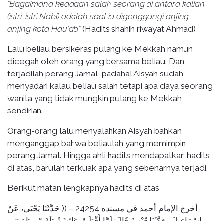
"Bagaimana keadaan salah seorang di antara kalian
(istri-istri Nabi) adalah saat ia digonggongi anjing-
anjing kota Hau'ab"
(Hadits shahih riwayat Ahmad)
Lalu beliau bersikeras pulang ke Mekkah namun
dicegah oleh orang yang bersama beliau. Dan
terjadilah perang Jamal, padahal Aisyah sudah
menyadari kalau beliau salah tetapi apa daya seorang
wanita yang tidak mungkin pulang ke Mekkah
sendirian.
Orang-orang lalu menyalahkan Aisyah bahkan
menganggap bahwa beliaulah yang memimpin
perang Jamal. Hingga ahli hadits mendapatkan hadits
di atas, barulah terkuak apa yang sebenarnya terjadi.
Berikut matan lengkapnya hadits di atas
أخرج الإمام أحمد في مسنده 24254 – (( حَدَّثَنَا يَحْيَى، عَنْ
إِسْمَاعِيلَ، حَدَّثَنَا قَيْسٌ قَالَ: لَمَّا أَقْبَلَتْ عَائِشَةُ بَلَغَتْ مِيَاهَ بَنِي