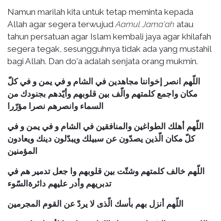
Namun marilah kita untuk tetap meminta kepada
Allah agar segera terwujud
Aamul Jama'ah
atau
tahun persatuan agar Islam kembali jaya agar khilafah
segera tegak, sesungguhnya tidak ada yang mustahil
bagi Allah. Dan do'a adalah senjata orang mukmin.
اللّهم انصر إخواننا مجاهدين في الشام و في يمن و في كلّ
مكان واجمع كلمتهم والّف بين قلوبهم وأيّدهم بجنودك من
السماء وانصرهم نصرا مؤرّرا
اللّهم أهلك الطواغين والمنافقين في الشام و في يمن و في
كلّ مكان الّذين يصدّون عن سبيلك ويبدّلون دينك ويعادون
المؤمنين
اللّهم خالف كلمتهم وشتّت بين قلوبهم وا جعل تدمير هم في
تدبريهم وأدر عليهم دائرةالسّوء
اللّهم أنزل بهم بأسك الّذى لا يردّ عن القوم المجرمين