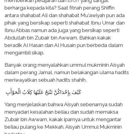
memberikan pelajaran dan
ibroh
yang sangat
berharga kepada kita? Saat fitnah perang Shiffin
antara shahabat Ali dan shahabat Mu'awiyah pun ada
pihak yang bersikap seperti shahabat Ibnu Umar dan
Ibnu Abbas namun ada juga yang bersikap seperti
Abdullah bin Zubair bin Awwam. Bahkan kakak
beradik Al Hasan dan Al Husain pun berbeda dalam
mengambil sikap.
Banyak orang menyalahkan ummul mukminin Aisyah
dalam perang Jamal, namun belakangan ulama hadits
meriwayatkan sebuah hadits shahih,
كَيْفَ بِإِحْدَاكُنَّ تَنْبَحُ عَلَيْهَا كِلَابُ الْحَوْأَبِ
Yang menjelaskan bahwa Aisyah sebenarnya sudah
menyadari kesalahan beliau dan sudah memaksa
Zubair bin Awwam, kakak iparnya untuk mengantar
beliau pulang ke Mekkah. Aisyah Ummul Mukminin