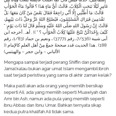
عَامِرٍ لَيْلًا نَبَحَتِ الْكِلَابُ، قَالَتْ: أَيُّ مَاءٍ هَذَا ؟ قَالُوا: مَاءُ الْحَوْأَبِ
قَالَتْ: مَا أَظُنُّنِي إِلَّا أَنِّي رَاجِعَةٌ فَقَالَ بَعْضُ مَنْ كَانَ مَعَهَا: بَلْ
تَقْدَمِينَ فَيَرَاكِ الْمُسْلِمُونَ، فَيُصْلِحُ اللهُ عَزَّ وَجَلَّ ذَاتَ بَيْنِهِمْ،
قَالَتْ: إِنَّ رَسُولَ اللهِ صَلَّى اللهُ عَلَيْهِ وَسَلَّمَ قَالَ لَنَا ذَاتَ يَوْمٍ: "
كَيْفَ بِإِحْدَاكُنَّ تَنْبَحُ عَلَيْهَا كِلَابُ الْحَوْأَبِ ؟ " )) . أهـ . أخرجه ابن
أبى شيبة (7/536، رقم 37771) ، ونعيم بن حماد (1/83، رقم
188) . هذا الحديث قدد صححهُ جمعٌ مِنْ أهل العلمِ كالإمام ((
الألباني – وابن حجر – والهيثمي)
Mengapa sampai terjadi perang Shiffin dan perang
Jamal kalau bukan agar umat Islam mengambil ibroh
saat terjadi peristiwa yang sama di akhir zaman kelak?
Maka pasti akan ada orang yang memilih bersikap
seperti Ali, ada yang memilih seperti Muawiyah dan
Amr bin Ash, namun ada pula yang memilih seperti
ibnu Abbas dan Ibnu Umar. Bahkan ternyata sikap
kedua putra khalifah Ali tidak sama.