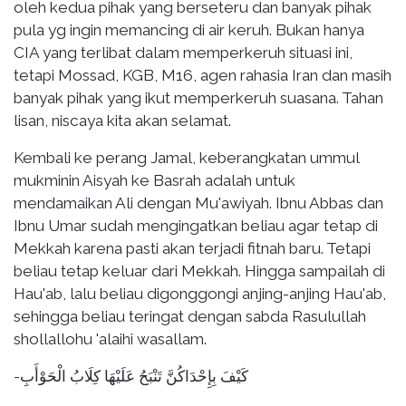
oleh kedua pihak yang berseteru dan banyak pihak
pula yg ingin memancing di air keruh. Bukan hanya
CIA yang terlibat dalam memperkeruh situasi ini,
tetapi Mossad, KGB, M16, agen rahasia Iran dan masih
banyak pihak yang ikut memperkeruh suasana. Tahan
lisan, niscaya kita akan selamat.
Kembali ke perang Jamal, keberangkatan ummul
mukminin Aisyah ke Basrah adalah untuk
mendamaikan Ali dengan Mu'awiyah. Ibnu Abbas dan
Ibnu Umar sudah mengingatkan beliau agar tetap di
Mekkah karena pasti akan terjadi fitnah baru. Tetapi
beliau tetap keluar dari Mekkah. Hingga sampailah di
Hau'ab, lalu beliau digonggongi anjing-anjing Hau'ab,
sehingga beliau teringat dengan sabda Rasulullah
shollallohu 'alaihi wasallam.
-كَيْفَ بِإِحْدَاكُنَّ تَنْبَحُ عَلَيْهَا كِلَابُ الْحَوْأَبِ