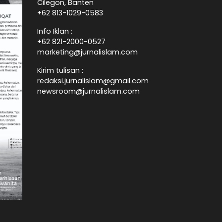
Cilegon, Banten
+62 813-1029-0583
Info Iklan :
+62 821-2000-0527
marketing@jurnalislam.com
Kirim tulisan :
redaksi.jurnalislam@gmail.com
newsroom@jurnalislam.com