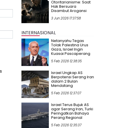
Otoritarianisme: Saat
Hak Bersuara
Disambut Arogansi
3 Jun 2026 17:37:58
INTERNASIONAL
Netanyahu Tegas
Tolak Palestina Urus
Gaza, Israel Ingin
Kuasai Pascaperang
5 Feb 2026 12:38:35
s
Israel Ungkap AS
Berpotensi Serang Iran
dalam 2 Bulan
Mendatang
5 Feb 2026 12:37:07
Israel Terus Bujuk AS
agar Serang Iran, Turki
Peringatkan Bahaya
Perang Regional
5 Feb 2026 12:35:37