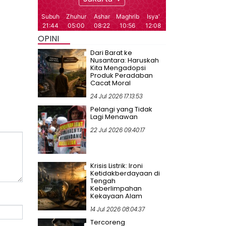
OPINI
Dari Barat ke
Nusantara: Haruskah
Kita Mengadopsi
Produk Peradaban
Cacat Moral
24 Jul 2026 17:13:53
Pelangi yang Tidak
Lagi Menawan
22 Jul 2026 09:40:17
Krisis Listrik: Ironi
Ketidakberdayaan di
Tengah
Keberlimpahan
Kekayaan Alam
14 Jul 2026 08:04:37
Tercoreng