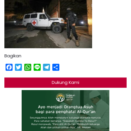
Bagikan
Facebook
Twitter
WhatsApp
Line
Telegram
Share
Dukung Kami