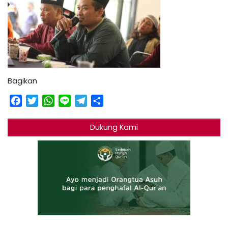
Bagikan
Facebook
Twitter
WhatsApp
Line
Telegram
Share
Dukung Kami